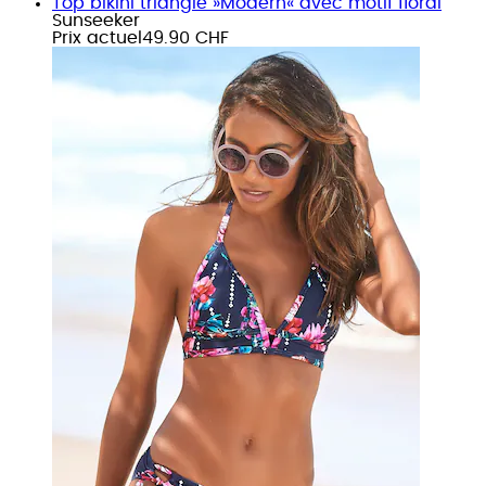
Top bikini triangle »Modern« avec motif floral
Sunseeker
Prix actuel
49.90 CHF