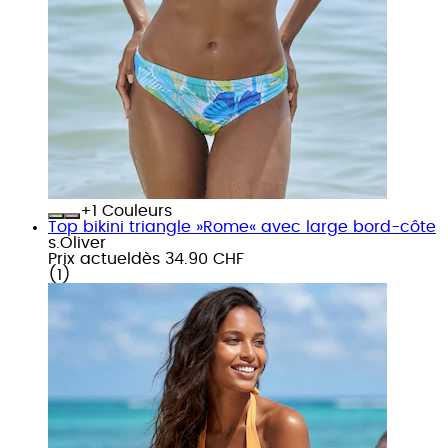
+
Couleurs
Top bikini triangle »Rome« avec large bord-côte
s.Oliver
Prix actuel
dès
34.90 CHF
(
1
)