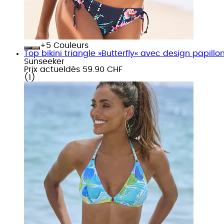
+
Couleurs
Top bikini triangle »Butterfly« avec design papillo
Sunseeker
Prix actuel
dès
59.90 CHF
(
1
)