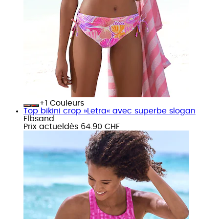
+
Couleurs
Top bikini crop »Letra« avec superbe slogan
Elbsand
Prix actuel
dès
64.90 CHF