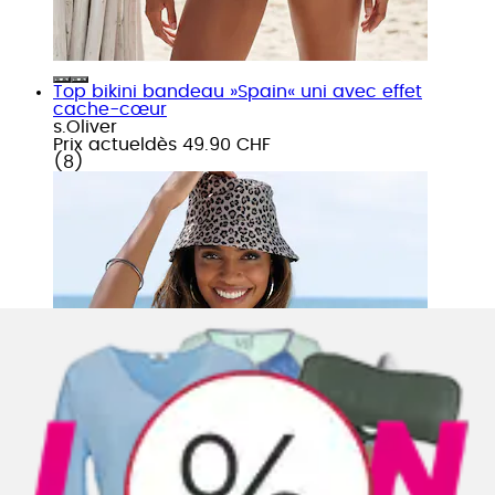
Top bikini bandeau »Spain« uni avec effet
cache-cœur
s.Oliver
Prix actuel
dès
49.90 CHF
(
8
)