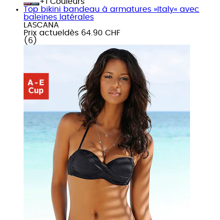
+
Couleurs
Top bikini bandeau à armatures »Italy« avec
baleines latérales
LASCANA
Prix actuel
dès
64.90 CHF
(
6
)