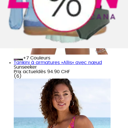
+
Couleurs
Tankini à armatures »Allis« avec nœud
Sunseeker
Prix actuel
dès
94.90 CHF
(
6
)