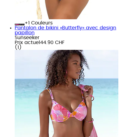
+
Couleurs
Pantalon de bikini »Butterfly« avec design
papillon
Sunseeker
Prix actuel
44.90 CHF
(
1
)