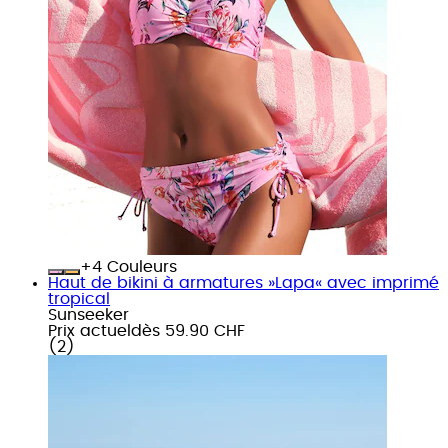
+
Couleurs
Haut de bikini à armatures »Lapa« avec imprimé
tropical
Sunseeker
Prix actuel
dès
59.90 CHF
(
2
)