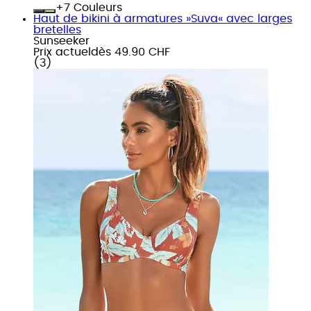
+
Couleurs
Haut de bikini à armatures »Suva« avec larges
bretelles
Sunseeker
Prix actuel
dès
49.90 CHF
(
3
)