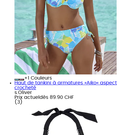
+
Couleurs
Haut de tankini à armatures »Aiko« aspect
crocheté
s.Oliver
Prix actuel
dès
89.90 CHF
(
3
)