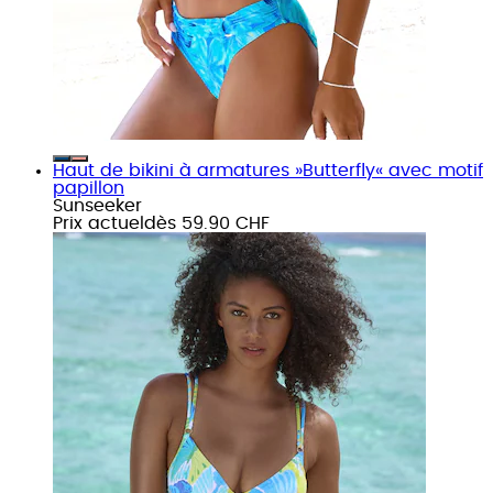
Haut de bikini à armatures »Butterfly« avec motif
papillon
Sunseeker
Prix actuel
dès
59.90 CHF