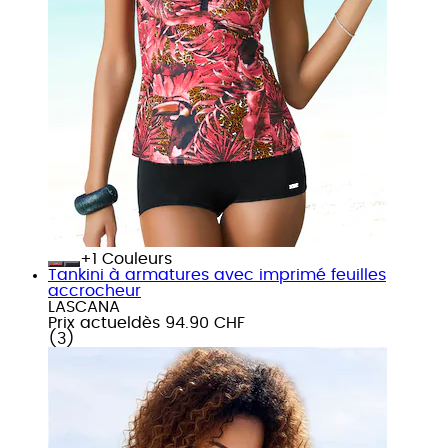
+
Couleurs
Tankini à armatures avec imprimé feuilles
accrocheur
LASCANA
Prix actuel
dès
94.90 CHF
(
3
)