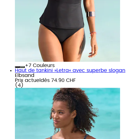
+
Couleurs
Haut de tankini »Letra« avec superbe slogan
Elbsand
Prix actuel
dès
74.90 CHF
(
4
)