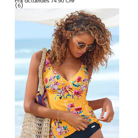
Prix actuel
dès
74.90 CHF
(
6
)