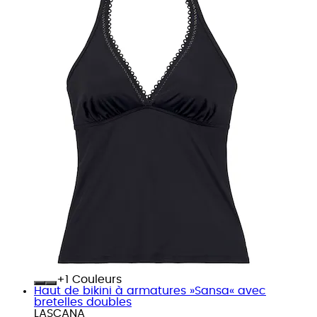
+
Couleurs
Haut de bikini à armatures »Sansa« avec
bretelles doubles
LASCANA