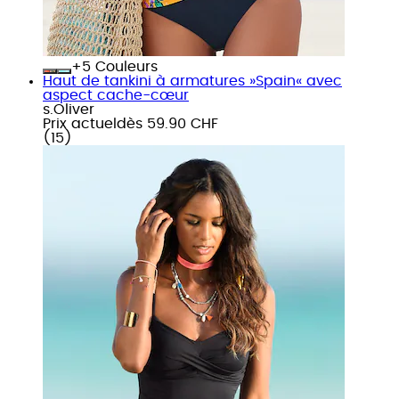
+
Couleurs
Haut de tankini à armatures »Spain« avec
aspect cache-cœur
s.Oliver
Prix actuel
dès
59.90 CHF
(
15
)