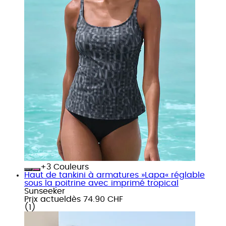
+
Couleurs
Haut de tankini à armatures »Lapa« réglable
sous la poitrine avec imprimé tropical
Sunseeker
Prix actuel
dès
74.90 CHF
(
1
)