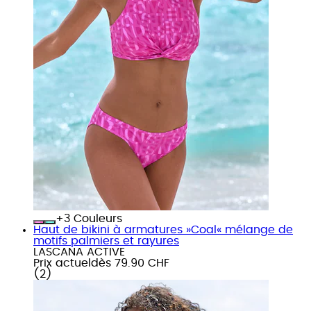
+
Couleurs
Haut de bikini à armatures »Coal« mélange de
motifs palmiers et rayures
LASCANA ACTIVE
Prix actuel
dès
79.90 CHF
(
2
)