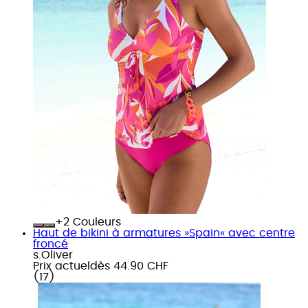
+
Couleurs
Haut de bikini à armatures »Spain« avec centre
froncé
s.Oliver
Prix actuel
dès
44.90 CHF
(
17
)