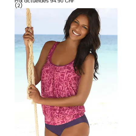
Prix actuel
dès
94.90 CHF
(
2
)