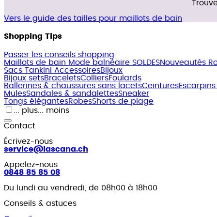
Trouve
Vers le guide des tailles pour maillots de bain
Shopping Tips
Passer les conseils shopping
Maillots de bain
Mode balnéaire SOLDES
Nouveautés
R
Sacs
Tankini
Accessoires
Bijoux
Bijoux sets
Bracelets
Colliers
Foulards
Ballerines & chaussures sans lacets
Ceintures
Escarpins
Mules
Sandales & sandalettes
Sneaker
Tongs élégantes
Robes
Shorts de plage
... plus
... moins
Contact
Écrivez-nous
service@lascana.
ch
Appelez-nous
0848 85 85 08
Du lundi au vendredi, de 08h00 à 18h00
Conseils & astuces