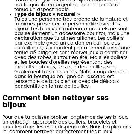
trouveras également des bijoux fantaisie de
haute qualité en argent qui donneront à ta
tenue un aspect noble.
Type de bijoux « Naturel »
Tu es une personne très proche de la nature et
tu aimes présenter ta personnalité avec tes
bijoux. Les bijoux en matériaux naturels ne sont
pas seulement un accessoire pour toi, mais une
déclaration que tu aimes afficher. Les colliers,
par exemple avec un cordon en cuir ou des
coquillages, s'accordent parfaitement avec une
tenue de plage et sont merveilleux à combiner
avec des robes, surtout en été. Mais les colliers
et les boucles d'oreilles représentant des
produits naturels, tels que des feuilles, sont
également très modernes. Notre coup de cœur
dans la boutique en ligne de Lascana est
l'ensemble de bijoux en or avec de délicats
pendentifs en forme de feuilles.
Comment bien nettoyer ses
bijoux
Pour que tu puisses profiter longtemps de tes bijoux,
un entretien approprié des colliers, bracelets et
boucles d'oreilles est indispensable. Nous t'expliquons
ici comment nettoyer correctement les bijoux