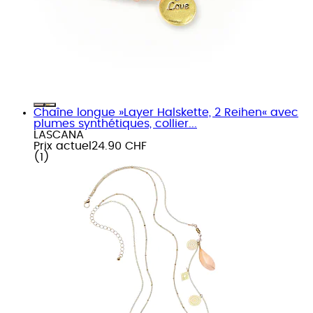
Chaîne longue »Layer Halskette, 2 Reihen« avec
plumes synthétiques, collier...
LASCANA
Prix actuel
24.90 CHF
(
1
)