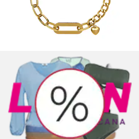
Parure de bijoux »Edelstahlketten Set«
(Ensemble, Perles d'eau douce artificielles, 2...
LASCANA
Prix actuel
19.90 CHF