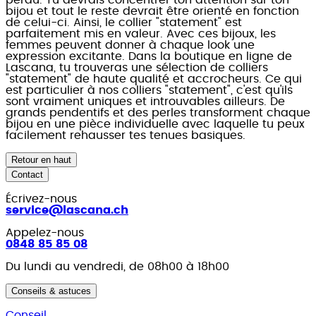
perdu. Tu devrais concentrer ton attention sur ton
bijou et tout le reste devrait être orienté en fonction
de celui-ci. Ainsi, le collier "statement" est
parfaitement mis en valeur. Avec ces bijoux, les
femmes peuvent donner à chaque look une
expression excitante. Dans la boutique en ligne de
Lascana, tu trouveras une sélection de colliers
"statement" de haute qualité et accrocheurs. Ce qui
est particulier à nos colliers "statement", c'est qu'ils
sont vraiment uniques et introuvables ailleurs. De
grands pendentifs et des perles transforment chaque
bijou en une pièce individuelle avec laquelle tu peux
facilement rehausser tes tenues basiques.
Retour en haut
Contact
Écrivez-nous
service@lascana.
ch
Appelez-nous
0848 85 85 08
Du lundi au vendredi, de 08h00 à 18h00
Conseils & astuces
Conseil