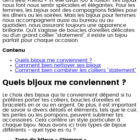
Girl's Best Friend ». Et elle avait 100 % raison. Les bijoux
nous font nous sentir spéciales et élégantes. Pour les
femmes, les bijoux sont des compagnons fidèles pour
les dîners ou les soirées. Mais les bijoux pour femmes
nous accompagnent aussi au bureau ou au
quotidien, nous assurant toujours une apparence
brillante. Qu'il s'agisse de boucles d'oreilles délicates
ou d'un grand collier "statement", il existe un bijou
parfait pour chaque occasion.
Contenu
Quels bijoux me conviennent ?
Comment bien nettoyer ses bijoux
Comment bien combiner les colliers "statement"
Quels bijoux me conviennent ?
Le choix des bijoux qui te conviennent dépend si tu
préfères porter tes colliers, boucles d'oreilles et
bracelets en or ou en argent. De plus, il est important
de savoir si divers détails et éléments, tels que le cuir,
les perles ou les pompons, peuvent sublimer tes
accessoires. Cela confère un style particulier à
chaque bijou. Nous avons ici trois types de bijoux
différents – quel type es-tu ?