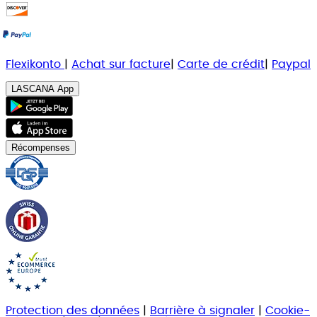
Flexikonto
|
Achat sur facture
|
Carte de crédit
|
Paypal
LASCANA App
Récompenses
Protection des données
|
Barrière à signaler
|
Cookie-