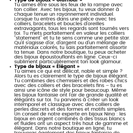
Type de bijoux « Glamour »
Tu aimes être sous les feux de la rampe avec
ton collier. Avec tes bijoux, tu veux donner à
chaque tenue un rayonnement individuel.
Lorsque tu entres dans une pièce avec tes
colliers, bracelets et boucles d'oreilles
extravagants, tous les regards sont tournés vers
toi. Tu mets parfaitement en valeur les colliers
"statement" et tu te sens comme une petite star.
Qu'il s'agisse d'or, d'argent ou d'un mélange de
matériaux colorés, tu sais parfaitement assortir
ta tenue. Dans notre boutique, tu peux acheter
des bijoux époustouflants en ligne. Ceux-ci
subliment particulièrement ton look glamour.
Type de bijoux « Élégant »
Tu aimes ce qui est délicat, noble et simple ?
Alors tu es clairement le type de bijoux élégant.
Tu combines des chemisiers et des robes chics
avec des colliers et des bracelets fins – tu es
ainsi une icône de style pour beaucoup. Même
les bijoux fantaisie ont l'air de grande qualité et
élégants sur toi. Tu parviens à créer un look
intemporel et classique avec des colliers de
perles discrets et des formes et motifs simples.
Un conseil de notre experte en bijoux Nina : les
bijoux en argent combinés à des tissus blancs
et fluides ont un aspect très haut de gamme et
élégant. Dans notre boutique en ligne, tu