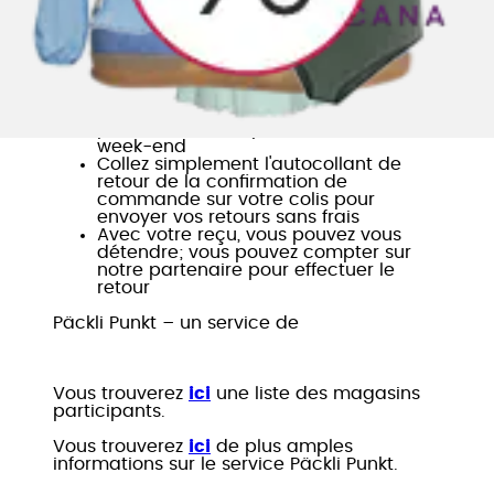
participantes de kiosques k, avec. et Press
& Books!
Les retours, un jeu d'enfant!
Profitez des horaires d'ouverture
étendus. Dans certains cas, vous
pouvez même déposer vos retours le
week-end
Collez simplement l'autocollant de
retour de la confirmation de
commande sur votre colis pour
envoyer vos retours sans frais
Avec votre reçu, vous pouvez vous
détendre; vous pouvez compter sur
notre partenaire pour effectuer le
retour
Päckli Punkt – un service de
Vous trouverez
ici
une liste des magasins
participants.
Vous trouverez
ici
de plus amples
informations sur le service Päckli Punkt.