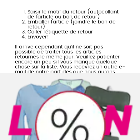
Saisir le motif du retour (autocollant
de l'article ou bon de retour)
Emballer l'article (joindre le bon de
retour)
Coller l'étiquette de retour
Envoyer!
Il arrive cependant qu’il ne soit pas
possible de traiter tous les articles
retournés le même jour. Veuillez patienter
encore un peu s’il vous manque quelque
chose sur la liste. Vous recevrez un autre e-
mail de notre part dès que nous aurons
crédité l'article. Ou rendez-vous
simplement dans les prochains jours dans
la rubrique
Mon compte
pour avoir plus
d’informations sur le traitement de votre
retour.
Le service Päckli Punkt
Utilisez le service Päckli Punkt pour vos
retours dans l'une des 800 filiales