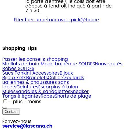
la porte d'entrée), le colis doit être
déposé à l'endroit indiqué à partir de
7 h 30.
Effectuer un retour avec pick@home
Shopping Tips
Passer les conseils shopping
Maillots de bain
Mode balnéaire SOLDES
Nouveautés
Robes SOLDES
Sacs
Tankini
Accessoires
Bijoux
Bijoux sets
Bracelets
Colliers
Foulards
Ballerines & chaussures sans
lacets
Ceintures
Escarpins à talon
Mules
Sandales & sandalettes
Sneaker
Tongs élégantes
Robes
Shorts de plage
... plus
... moins
Contact
Écrivez-nous
service@lascana.
ch