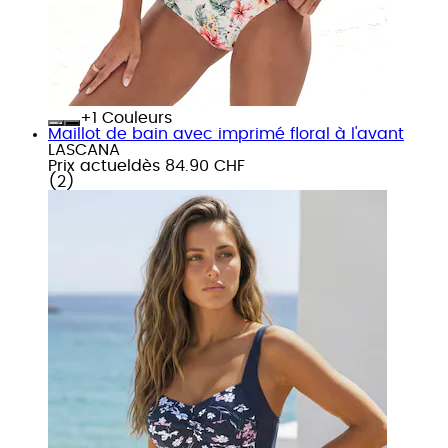
+
Couleurs
Maillot de bain avec imprimé floral à l'avant
LASCANA
Prix actuel
dès
84.90 CHF
(
2
)