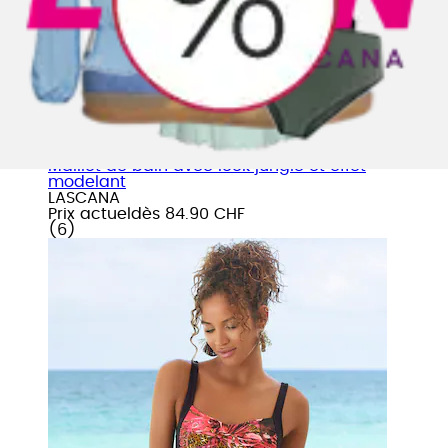
+
Couleurs
Maillot de bain avec look jungle et effet
modelant
LASCANA
Prix actuel
dès
84.90 CHF
(
6
)