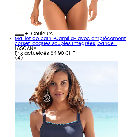
+
Couleurs
Maillot de bain »Camilla« avec empiècement
corset, coques souples intégrées, bande...
LASCANA
Prix actuel
dès
84.90 CHF
(
4
)