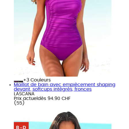
+
Couleurs
Maillot de bain avec empiècement shaping
devant, softcups intégrés, fronces
LASCANA
Prix actuel
dès
94.90 CHF
(
55
)