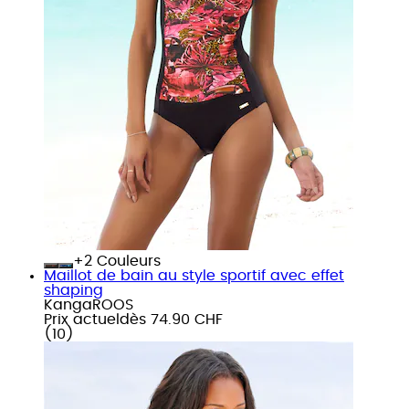
+
Couleurs
Maillot de bain au style sportif avec effet
shaping
KangaROOS
Prix actuel
dès
74.90 CHF
(
10
)