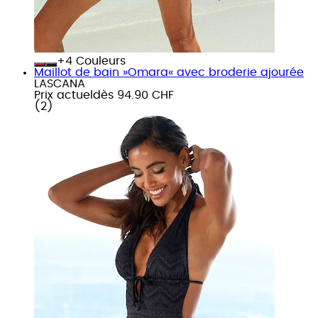
+
Couleurs
Maillot de bain »Omara« avec broderie ajourée
LASCANA
Prix actuel
dès
94.90 CHF
(
2
)