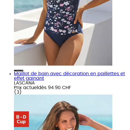
Maillot de bain avec décoration en paillettes et
effet gainant
LASCANA
Prix actuel
dès
94.90 CHF
(
3
)