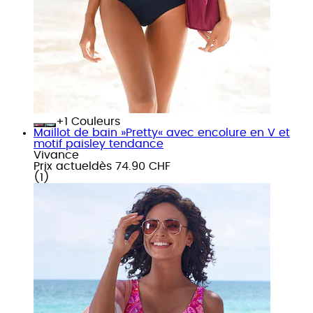
+
Couleurs
Maillot de bain »Pretty« avec encolure en V et
motif paisley tendance
Vivance
Prix actuel
dès
74.90 CHF
(
1
)