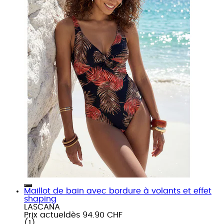
Maillot de bain avec bordure à volants et effet
shaping
LASCANA
Prix actuel
dès
94.90 CHF
(
1
)