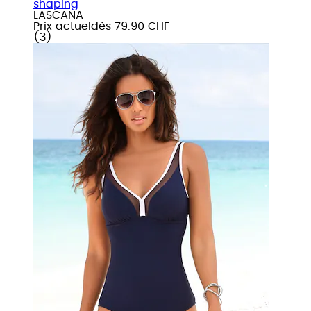
shaping
LASCANA
Prix actuel
dès
79.90 CHF
(
3
)