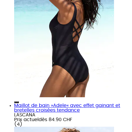
Maillot de bain »Adele« avec effet gainant et
bretelles croisées tendance
LASCANA
Prix actuel
dès
84.90 CHF
(
4
)