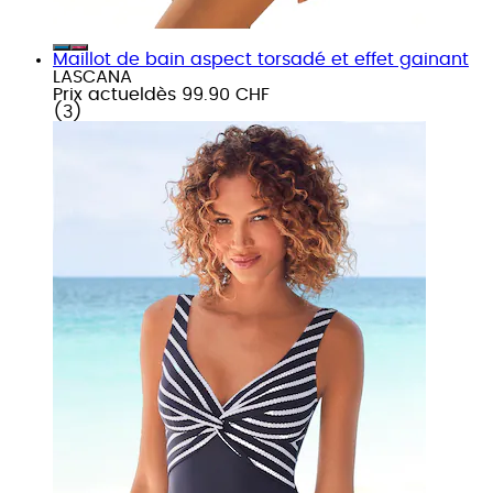
Maillot de bain aspect torsadé et effet gainant
LASCANA
Prix actuel
dès
99.90 CHF
(
3
)