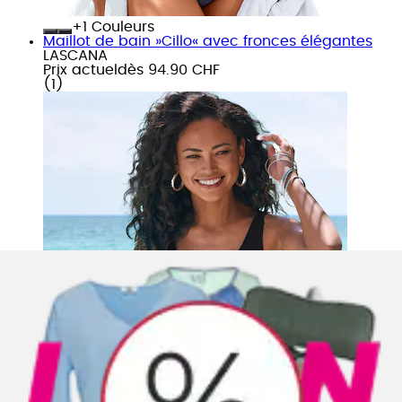
+
Couleurs
Maillot de bain »Cillo« avec fronces élégantes
LASCANA
Prix actuel
dès
94.90 CHF
(
1
)