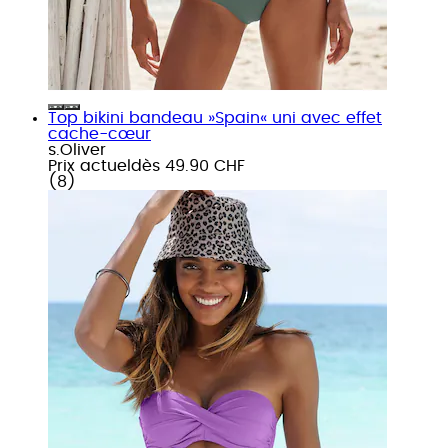
Top bikini bandeau »Spain« uni avec effet
cache-cœur
s.Oliver
Prix actuel
dès
49.90 CHF
(
8
)