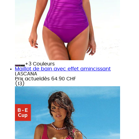
+
Couleurs
Maillot de bain avec effet amincissant
LASCANA
Prix actuel
dès
64.90 CHF
(
13
)