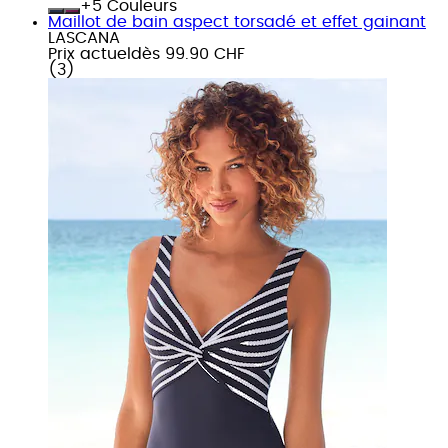
+
Couleurs
Maillot de bain aspect torsadé et effet gainant
LASCANA
Prix actuel
dès
99.90 CHF
(
3
)