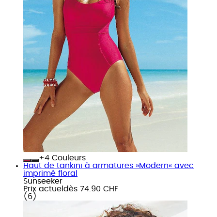
+
Couleurs
Haut de tankini à armatures »Modern« avec
imprimé floral
Sunseeker
Prix actuel
dès
74.90 CHF
(
6
)