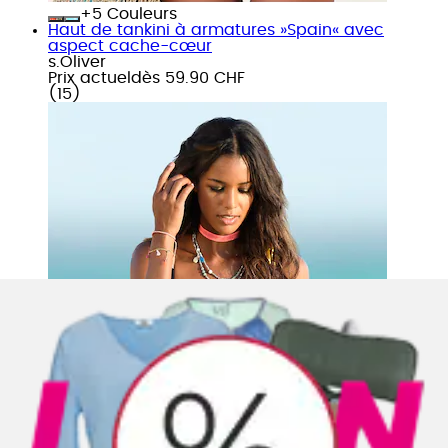
+
Couleurs
Haut de tankini à armatures »Spain« avec
aspect cache-cœur
s.Oliver
Prix actuel
dès
59.90 CHF
(
15
)