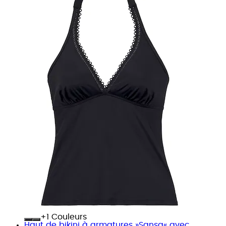
+
Couleurs
Haut de bikini à armatures »Sansa« avec