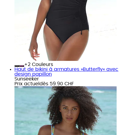
+
Couleurs
Haut de bikini à armatures »Butterfly« avec
design papillon
Sunseeker
Prix actuel
dès
59.90 CHF