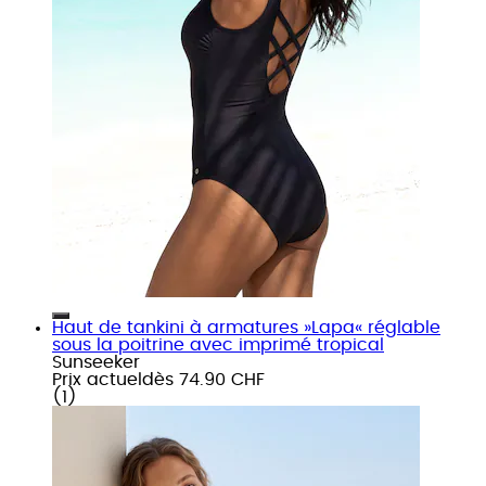
Haut de tankini à armatures »Lapa« réglable
sous la poitrine avec imprimé tropical
Sunseeker
Prix actuel
dès
74.90 CHF
(
1
)