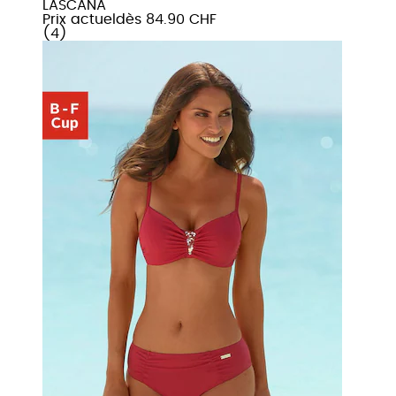
LASCANA
Prix actuel
dès
84.90 CHF
(
4
)