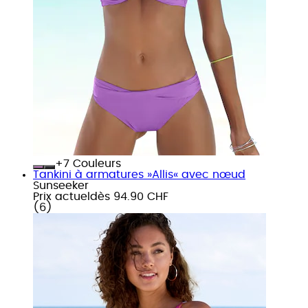
+
Couleurs
Tankini à armatures »Allis« avec nœud
Sunseeker
Prix actuel
dès
94.90 CHF
(
6
)