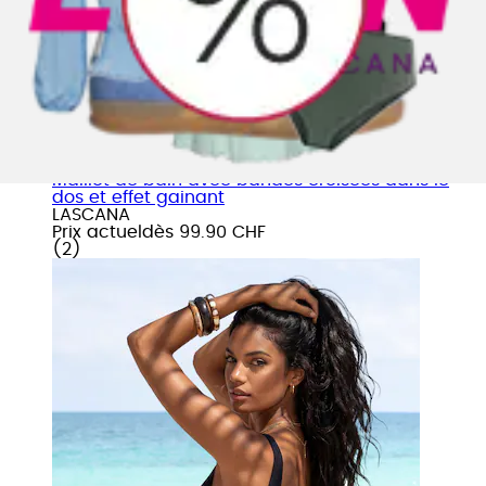
+
Couleurs
Maillot de bain avec bandes croisées dans le
dos et effet gainant
LASCANA
Prix actuel
dès
99.90 CHF
(
2
)