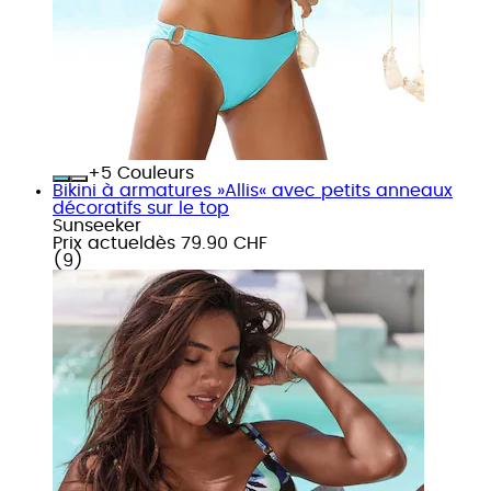
+
Couleurs
Bikini à armatures »Allis« avec petits anneaux
décoratifs sur le top
Sunseeker
Prix actuel
dès
79.90 CHF
(
9
)