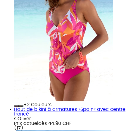
+
Couleurs
Haut de bikini à armatures »Spain« avec centre
froncé
s.Oliver
Prix actuel
dès
44.90 CHF
(
17
)