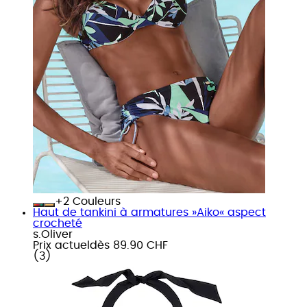
+
Couleurs
Haut de tankini à armatures »Aiko« aspect
crocheté
s.Oliver
Prix actuel
dès
89.90 CHF
(
3
)