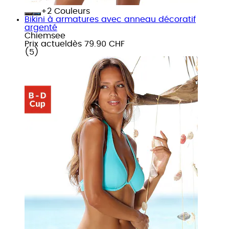
+
Couleurs
Bikini à armatures avec anneau décoratif
argenté
Chiemsee
Prix actuel
dès
79.90 CHF
(
5
)