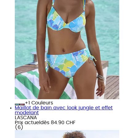
+
Couleurs
Maillot de bain avec look jungle et effet
modelant
LASCANA
Prix actuel
dès
84.90 CHF
(
6
)