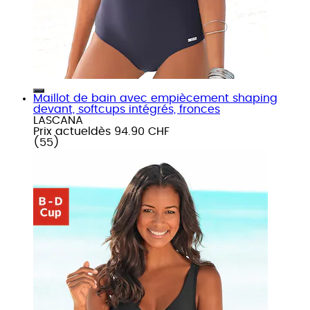
Maillot de bain avec empiècement shaping
devant, softcups intégrés, fronces
LASCANA
Prix actuel
dès
94.90 CHF
(
55
)