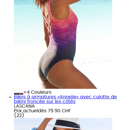
+
Couleurs
Bikini à armatures »Annelie« avec culotte de
bikini froncée sur les côtés
LASCANA
Prix actuel
dès
79.90 CHF
(
22
)