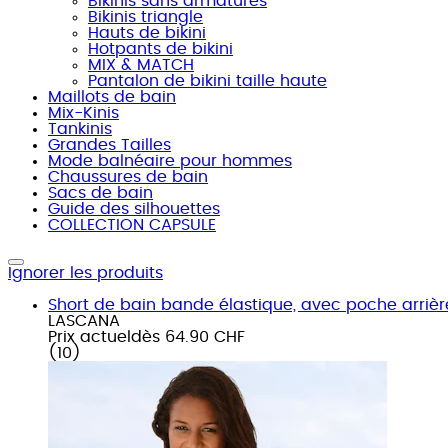
Bikinis sans armatures
Bikinis triangle
Hauts de bikini
Hotpants de bikini
MIX & MATCH
Pantalon de bikini taille haute
Maillots de bain
Mix-Kinis
Tankinis
Grandes Tailles
Mode balnéaire pour hommes
Chaussures de bain
Sacs de bain
Guide des silhouettes
COLLECTION CAPSULE
Ignorer les produits
Short de bain bande élastique, avec poche arrièr
LASCANA
Prix actuel
dès
64.90 CHF
(
10
)