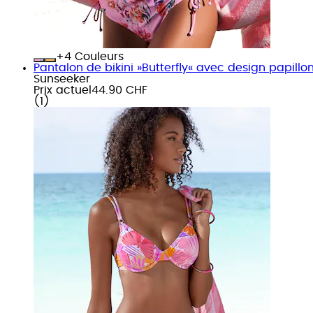
+
Couleurs
Pantalon de bikini »Butterfly« avec design papillo
Sunseeker
Prix actuel
44.90 CHF
(
1
)