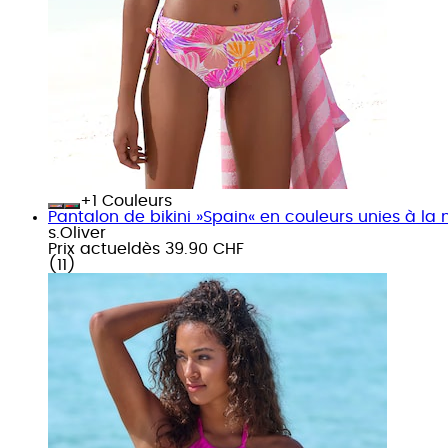
+
Couleurs
Pantalon de bikini »Spain« en couleurs unies à la
s.Oliver
Prix actuel
dès
39.90 CHF
(
11
)