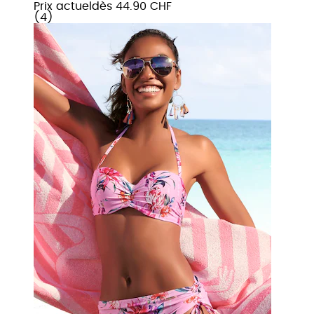
Prix actuel
dès
44.90 CHF
(
4
)