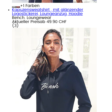
+
Farben
Kapuzensweatshirt , mit glänzender
Logostickerei, Loungeanzug, Hoodie
Bench. Loungewear
Aktueller Preis
ab
49.90 CHF
(
3
)