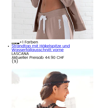
+
Farben
Strandtop mit Häkelspitze und
Wasserfallausschnitt vorne
LASCANA
Aktueller Preis
ab
44.90 CHF
(
9
)