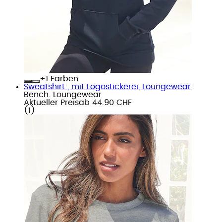
+
Farben
Sweatshirt , mit Logostickerei, Loungewear
Bench. Loungewear
Aktueller Preis
ab
44.90 CHF
(
1
)