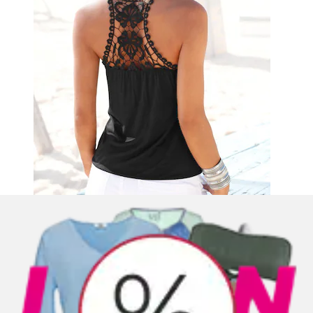
Sweatjacke mit glänzender Logostickerei am
Stehkragen, Loungewear
Bench. Loungewear
Aktueller Preis
ab
49.90 CHF
(
5
)