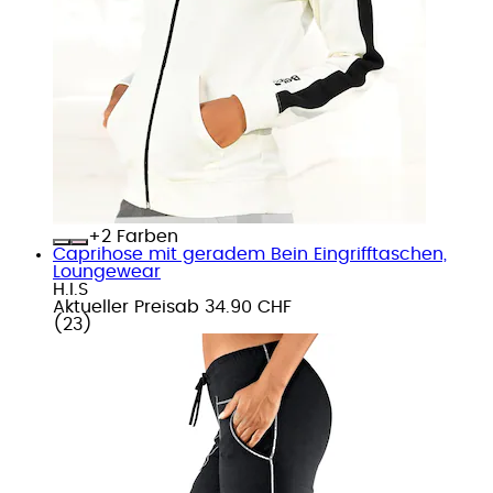
+
Farben
Caprihose mit geradem Bein Eingrifftaschen,
Loungewear
H.I.S
Aktueller Preis
ab
34.90 CHF
(
23
)