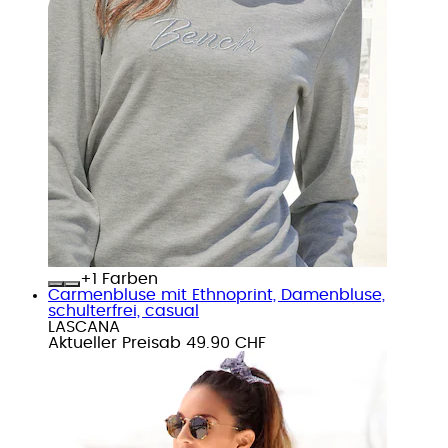
+
Farben
Carmenbluse mit Ethnoprint, Damenbluse,
schulterfrei, casual
LASCANA
Aktueller Preis
ab
49.90 CHF