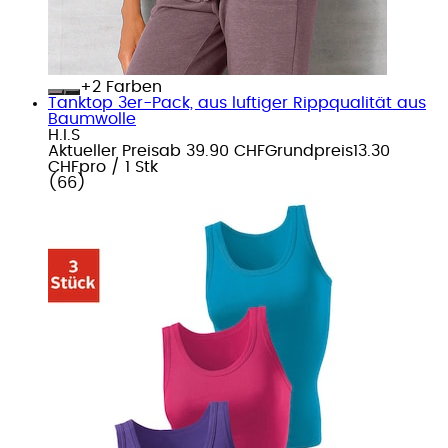
+
Farben
Tanktop 3er-Pack, aus luftiger Rippqualität aus
Baumwolle
H.I.S
Aktueller Preis
ab
39.90 CHF
Grundpreis
13.30
CHF
pro
/
1 Stk
(
66
)