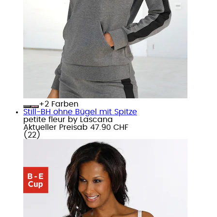
+
Farben
Still-BH ohne Bügel mit Spitze
petite fleur by Lascana
Aktueller Preis
ab
47.90 CHF
(
22
)