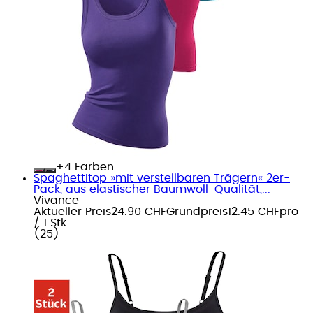
+
Farben
Spaghettitop »mit verstellbaren Trägern« 2er-
Pack, aus elastischer Baumwoll-Qualität,...
Vivance
Aktueller Preis
24.90 CHF
Grundpreis
12.45 CHF
pro
/
1 Stk
(
25
)