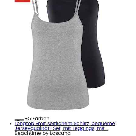
+
Farben
Longtop »mit seitlichem Schlitz, bequeme
Jerseyqualität« Set, mit Leggings, mit...
Beachtime by Lascana