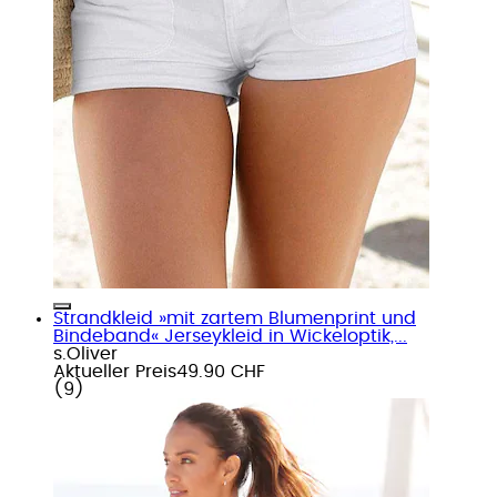
Strandkleid »mit zartem Blumenprint und
Bindeband« Jerseykleid in Wickeloptik,...
s.Oliver
Aktueller Preis
49.90 CHF
(
9
)