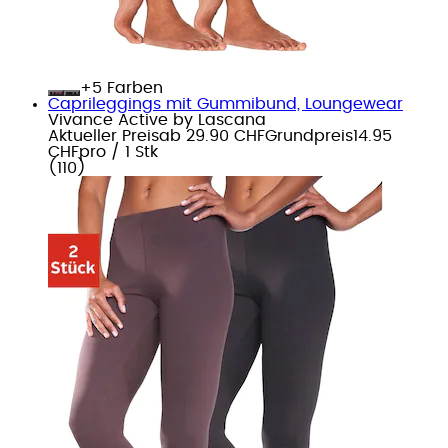
+
Farben
Caprileggings mit Gummibund, Loungewear
Vivance Active by Lascana
Aktueller Preis
ab
29.90 CHF
Grundpreis
14.95
CHF
pro
/
1 Stk
(
110
)