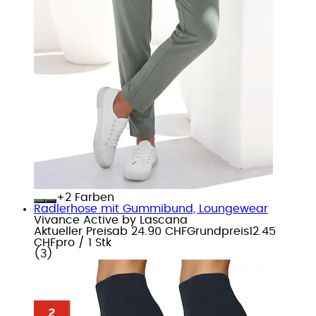
+
Farben
Radlerhose mit Gummibund, Loungewear
Vivance Active by Lascana
Aktueller Preis
ab
24.90 CHF
Grundpreis
12.45
CHF
pro
/
1 Stk
(
3
)