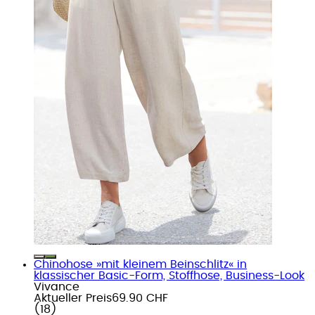
Chinohose »mit kleinem Beinschlitz« in
klassischer Basic-Form, Stoffhose, Business-Look
Vivance
Aktueller Preis
69.90 CHF
(
18
)