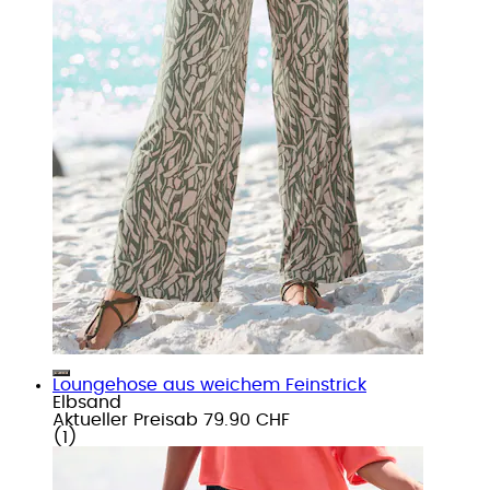
Loungehose aus weichem Feinstrick
Elbsand
Aktueller Preis
ab
79.90 CHF
(
1
)