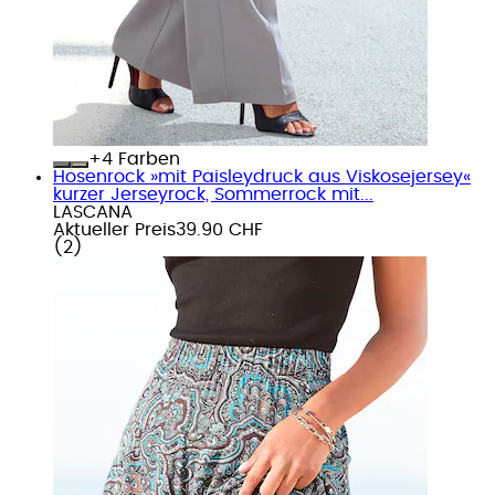
+
Farben
Hosenrock »mit Paisleydruck aus Viskosejersey«
kurzer Jerseyrock, Sommerrock mit...
LASCANA
Aktueller Preis
39.90 CHF
(
2
)