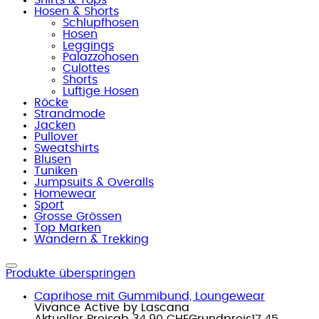
Hosen & Shorts
Schlupfhosen
Hosen
Leggings
Palazzohosen
Culottes
Shorts
Luftige Hosen
Röcke
Strandmode
Jacken
Pullover
Sweatshirts
Blusen
Tuniken
Jumpsuits & Overalls
Homewear
Sport
Grosse Grössen
Top Marken
Wandern & Trekking
Produkte überspringen
Caprihose mit Gummibund, Loungewear
Vivance Active by Lascana
Aktueller Preis
ab
34.90 CHF
Grundpreis
17.45