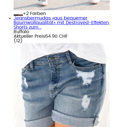
+
Farben
Jeansbermudas »aus bequemer
Baumwollqualität« mit Destroyed-Effekten,
Shorts zum...
Buffalo
Aktueller Preis
64.90 CHF
(
12
)