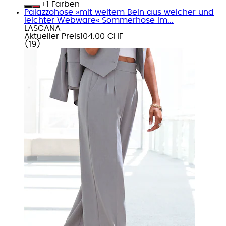
+
Farben
Palazzohose »mit weitem Bein aus weicher und
leichter Webware« Sommerhose im...
LASCANA
Aktueller Preis
104.00 CHF
(
19
)