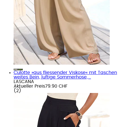
Culotte »aus fliessender Viskose« mit Taschen
weites Bein, luftige Sommerhose,...
LASCANA
Aktueller Preis
79.90 CHF
(
2
)