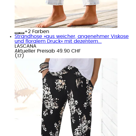
+
Farben
Strandhose »aus weicher, angenehmer Viskose
und floralem Druck« mit dezentem...
LASCANA
Aktueller Preis
ab
49.90 CHF
(
17
)