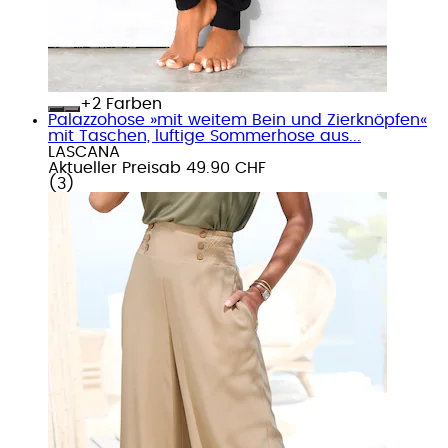
+
Farben
Palazzohose »mit weitem Bein und Zierknöpfen«
mit Taschen, luftige Sommerhose aus...
LASCANA
Aktueller Preis
ab
49.90 CHF
(
3
)