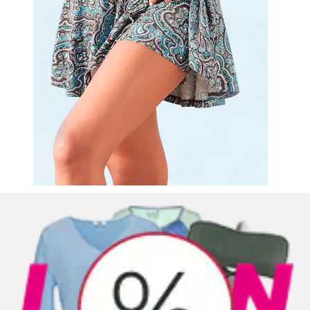
Leggings mit Gummibund, Loungewear
Vivance Active by Lascana
Aktueller Preis
ab
34.90 CHF
Grundpreis
17.45
CHF
pro
/
1 Stk
(
135
)