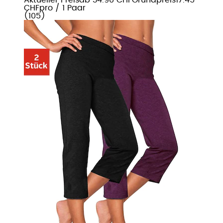
CHF
pro
/
1 Paar
(
105
)