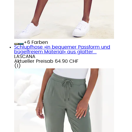
+
Farben
Schlupfhose »in bequemer Passform und
bügelfreiem Material« aus glatter...
LASCANA
Aktueller Preis
ab
64.90 CHF
(
1
)