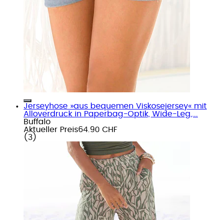
Jerseyhose »aus bequemen Viskosejersey« mit
Alloverdruck in Paperbag-Optik, Wide-Leg,...
Buffalo
Aktueller Preis
64.90 CHF
(
3
)