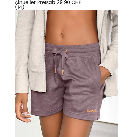
Aktueller Preis
ab
29.90 CHF
(
14
)