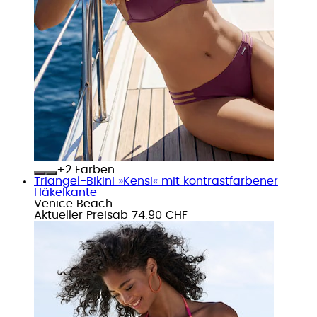
+
Farben
Triangel-Bikini »Kensi« mit kontrastfarbener
Häkelkante
Venice Beach
Aktueller Preis
ab
74.90 CHF