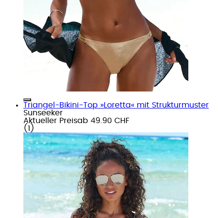
Triangel-Bikini-Top »Loretta« mit Strukturmuster
Sunseeker
Aktueller Preis
ab
49.90 CHF
(
1
)