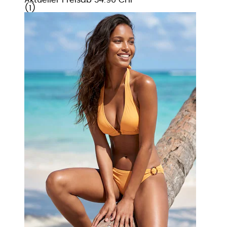
(
1
)