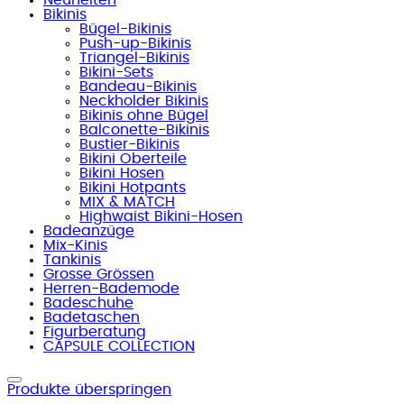
Bikinis
Bügel-Bikinis
Push-up-Bikinis
Triangel-Bikinis
Bikini-Sets
Bandeau-Bikinis
Neckholder Bikinis
Bikinis ohne Bügel
Balconette-Bikinis
Bustier-Bikinis
Bikini Oberteile
Bikini Hosen
Bikini Hotpants
MIX & MATCH
Highwaist Bikini-Hosen
Badeanzüge
Mix-Kinis
Tankinis
Grosse Grössen
Herren-Bademode
Badeschuhe
Badetaschen
Figurberatung
CAPSULE COLLECTION
Produkte überspringen