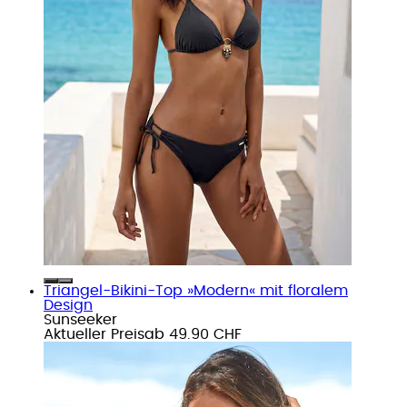
Triangel-Bikini-Top »Modern« mit floralem
Design
Sunseeker
Aktueller Preis
ab
49.90 CHF