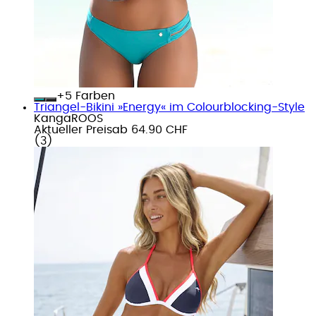
+
Farben
Triangel-Bikini »Energy« im Colourblocking-Style
KangaROOS
Aktueller Preis
ab
64.90 CHF
(
3
)