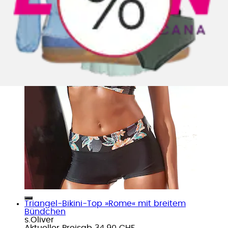
Triangel-Bikini-Top »Rome« mit breitem
Bündchen
s.Oliver
Aktueller Preis
ab
34.90 CHF