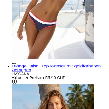
Triangel-Bikini-Top »Sansa« mit goldfarbenen
Zierringen
LASCANA
Aktueller Preis
ab
59.90 CHF
(
1
)