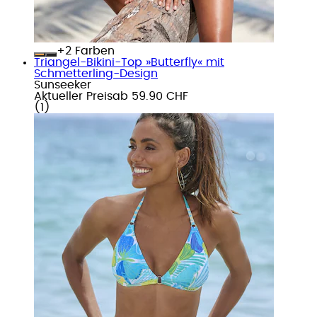
+
Farben
Triangel-Bikini-Top »Butterfly« mit
Schmetterling-Design
Sunseeker
Aktueller Preis
ab
59.90 CHF
(
1
)