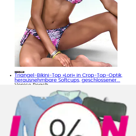
Triangel-Bikini-Top »Lori« in Crop-Top-Optik,
herausnehmbare Softcups, geschlossener...
Venice Beach
Ursprünglicher Preis
statt 64.90 CHF
Rabatt
- 46%
Aktueller Preis
34.90 CHF
(
1
)