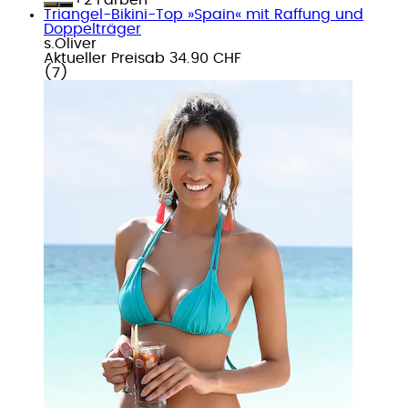
Triangel-Bikini-Top »Spain« mit Raffung und
Doppelträger
s.Oliver
Aktueller Preis
ab
34.90 CHF
(
7
)