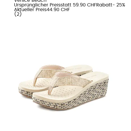
Venice Beach
Ursprünglicher Preis
statt 59.90 CHF
Rabatt
- 25%
Aktueller Preis
44.90 CHF
(
2
)