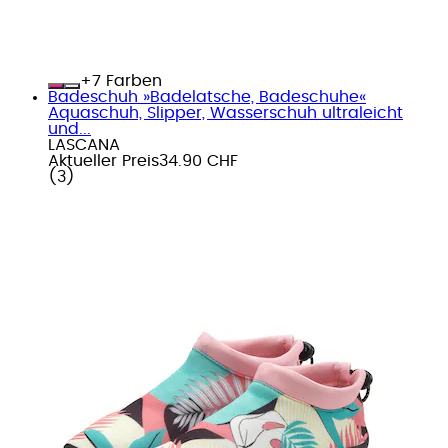
+
Farben
Badeschuh »Badelatsche, Badeschuhe«
Aquaschuh, Slipper, Wasserschuh ultraleicht
und...
LASCANA
Aktueller Preis
34.90 CHF
(
3
)