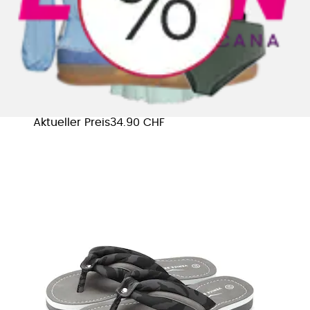
Badezehentrenner »Sandale, Badeschuh,
Badelatsche, Flip Flop, Badeschlappe,...
Venice Beach
Aktueller Preis
34.90 CHF