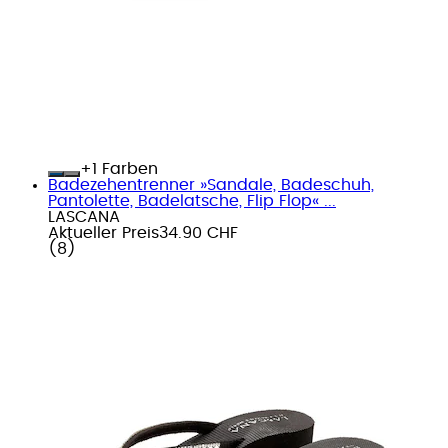
+
Farben
Badezehentrenner »Sandale, Badeschuh,
Pantolette, Badelatsche, Flip Flop« ...
LASCANA
Aktueller Preis
34.90 CHF
(
8
)