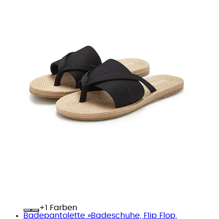
+
Farben
Badepantolette »Badeschuhe, Flip Flop,