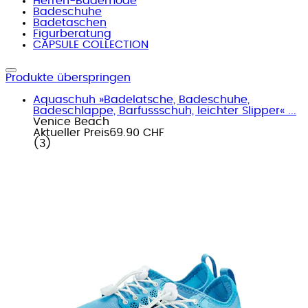
Herren-Bademode
Badeschuhe
Badetaschen
Figurberatung
CAPSULE COLLECTION
Produkte überspringen
Aquaschuh »Badelatsche, Badeschuhe,
Badeschlappe, Barfussschuh, leichter Slipper« ...
Venice Beach
Aktueller Preis
69.90 CHF
(
3
)