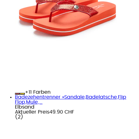
+
Farben
Badezehentrenner »Sandale,Badelatsche,Flip
Flop,Mule,...
Elbsand
Aktueller Preis
49.90 CHF
(
2
)