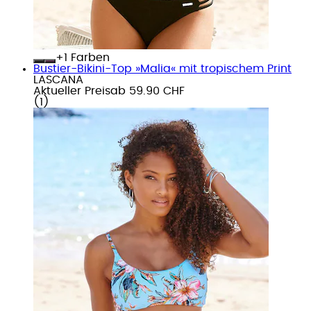
+
Farben
Bustier-Bikini-Top »Malia« mit tropischem Print
LASCANA
Aktueller Preis
ab
59.90 CHF
(
1
)