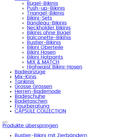
Bügel-Bikinis
Push-up-Bikinis
Triangel-Bikinis
Bikini-Sets
Bandeau-Bikinis
Neckholder Bikinis
Bikinis ohne Bügel
Balconette-Bikinis
Bustier-Bikinis
Bikini Oberteile
Bikini Hosen
Bikini Hotpants
MIX & MATCH
Highwaist Bikini-Hosen
Badeanzüge
Mix-Kinis
Tankinis
Grosse Grössen
Herren-Bademode
Badeschuhe
Badetaschen
Figurberatung
CAPSULE COLLECTION
Produkte überspringen
Bustier-Bikini mit Zierbändern