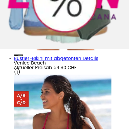
Bustier-Bikini mit abgetönten Details
Venice Beach
Aktueller Preis
ab
54.90 CHF
(
1
)