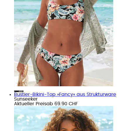
Bustier-Bikini-Top »Fancy« aus Strukturware
Sunseeker
Aktueller Preis
ab
69.90 CHF