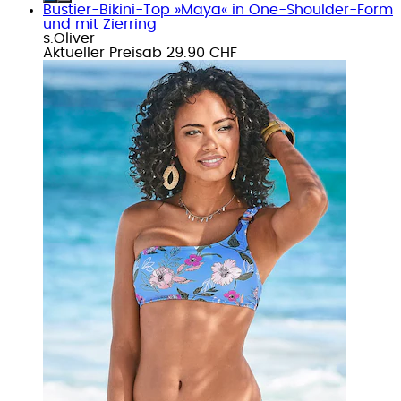
Bustier-Bikini-Top »Maya« in One-Shoulder-Form
und mit Zierring
s.Oliver
Aktueller Preis
ab
29.90 CHF