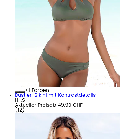
+
Farben
Bustier-Bikini mit Kontrastdetails
H.I.S
Aktueller Preis
ab
49.90 CHF
(
12
)