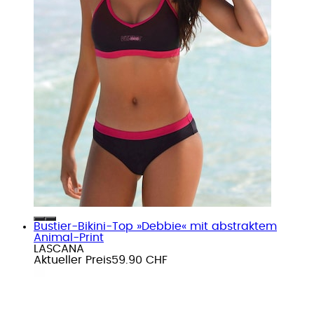
Bustier-Bikini-Top »Debbie« mit abstraktem
Animal-Print
LASCANA
Aktueller Preis
59.90 CHF