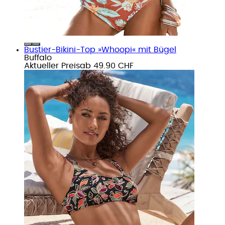
Bustier-Bikini-Top »Whoopi« mit Bügel
Buffalo
Aktueller Preis
ab
49.90 CHF