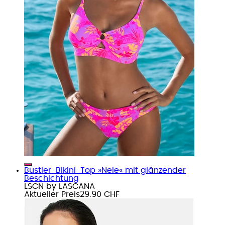
Bustier-Bikini-Top »Nele« mit glänzender
Beschichtung
LSCN by LASCANA
Aktueller Preis
29.90 CHF