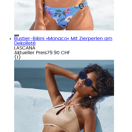
Bustier-Bikini »Monaco« Mit Zierperlen am
Dekolleté
LASCANA
Aktueller Preis
79.90 CHF
(
1
)