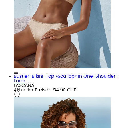
Bustier-Bikini-Top »Scallop« in One-Shoulder-
Form
LASCANA
Aktueller Preis
ab
54.90 CHF
(
1
)