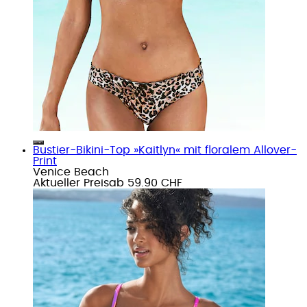
Bustier-Bikini-Top »Kaitlyn« mit floralem Allover-
Print
Venice Beach
Aktueller Preis
ab
59.90 CHF