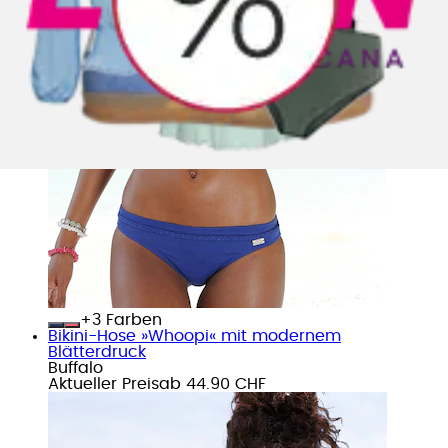
+
Farben
Bikini-Hose »Whoopi« mit modernem
Blätterdruck
Buffalo
Aktueller Preis
ab
44.90 CHF