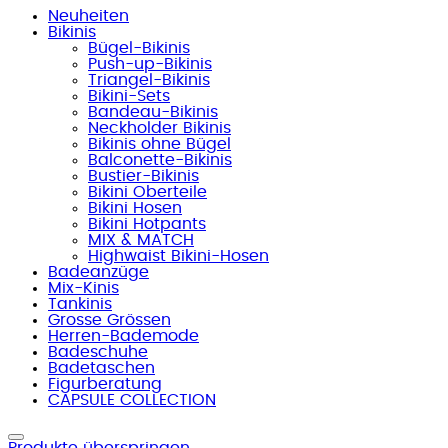
Neuheiten
Bikinis
Bügel-Bikinis
Push-up-Bikinis
Triangel-Bikinis
Bikini-Sets
Bandeau-Bikinis
Neckholder Bikinis
Bikinis ohne Bügel
Balconette-Bikinis
Bustier-Bikinis
Bikini Oberteile
Bikini Hosen
Bikini Hotpants
MIX & MATCH
Highwaist Bikini-Hosen
Badeanzüge
Mix-Kinis
Tankinis
Grosse Grössen
Herren-Bademode
Badeschuhe
Badetaschen
Figurberatung
CAPSULE COLLECTION
Produkte überspringen