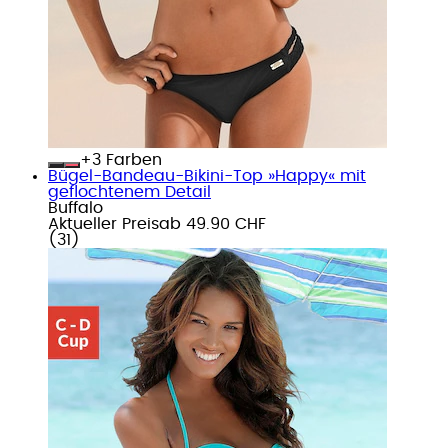
+
Farben
Bügel-Bandeau-Bikini-Top »Happy« mit
geflochtenem Detail
Buffalo
Aktueller Preis
ab
49.90 CHF
(
31
)