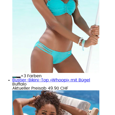
+
Farben
Bustier-Bikini-Top »Whoopi« mit Bügel
Buffalo
Aktueller Preis
ab
49.90 CHF