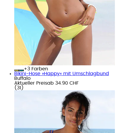
+
Farben
Bikini-Hose »Happy« mit Umschlagbund
Buffalo
Aktueller Preis
ab
34.90 CHF
(
31
)