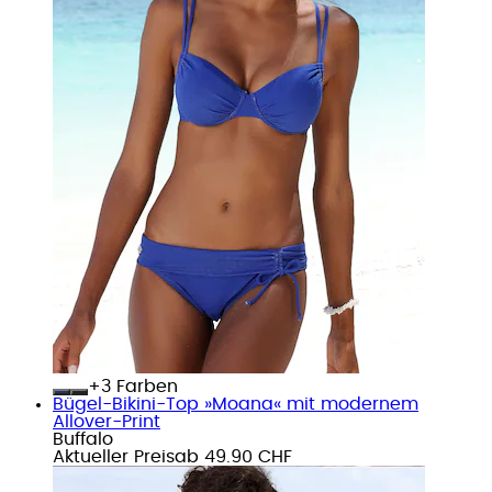
+
Farben
Bügel-Bikini-Top »Moana« mit modernem
Allover-Print
Buffalo
Aktueller Preis
ab
49.90 CHF