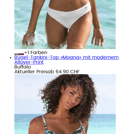
+
Farben
Bügel-Tankini-Top »Moana« mit modernem
Allover-Print
Buffalo
Aktueller Preis
ab
64.90 CHF