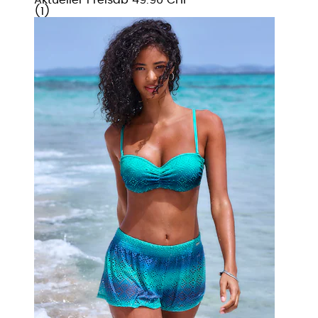
(
1
)