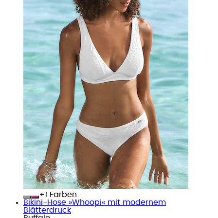
+
Farben
Bikini-Hose »Whoopi« mit modernem
Blätterdruck
Buffalo