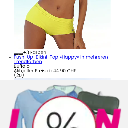
+
Farben
Push-Up-Bikini-Top »Happy« in mehreren
Trendfarben
Buffalo
Aktueller Preis
ab
44.90 CHF
(
20
)