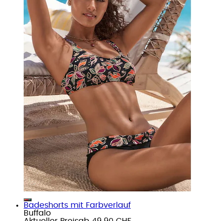
Badeshorts mit Farbverlauf
Buffalo
Aktueller Preis
ab
49.90 CHF