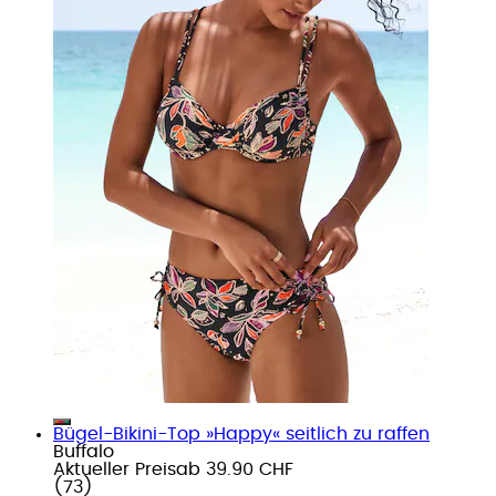
Bügel-Bikini-Top »Happy« seitlich zu raffen
Buffalo
Aktueller Preis
ab
39.90 CHF
(
73
)