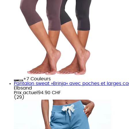
+
Couleurs
Pantalon sweat »Brinja« avec poches et larges co
Elbsand
Prix actuel
94.90 CHF
(
29
)