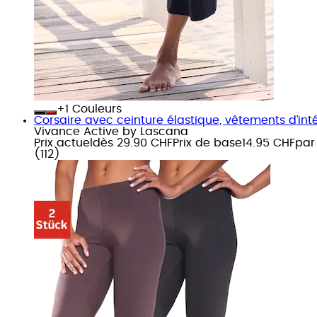
+
Couleurs
Corsaire avec ceinture élastique, vêtements d’inté
Vivance Active by Lascana
Prix actuel
dès
29.90 CHF
Prix de base
14.95 CHF
par
(
112
)