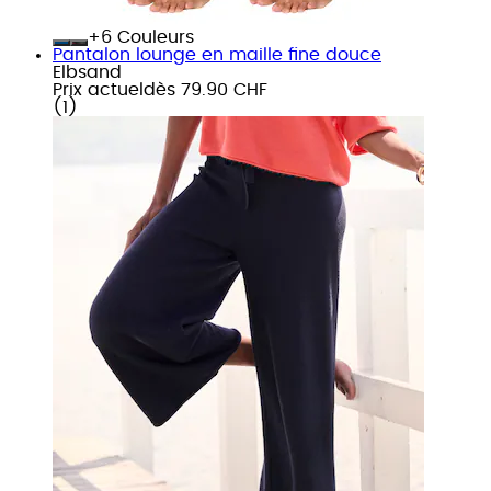
+
Couleurs
Pantalon lounge en maille fine douce
Elbsand
Prix actuel
dès
79.90 CHF
(
1
)