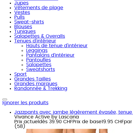
Jupes
Vêtements de plage
Vestes
Pulls
Sweat-shirts
Blouses
Tuniques
Salopettes & Overalls
Tenues d'intérieur
Hauts de tenue d'intérieur
Leggings
Pantalons d’intérieur
Pantoufles
Salopettes
Sweatshorts
Sport
Grandes Tailles
Grandes marques
Randonnée & Trekking
Ignorer les produits
Jazzpants avec jambe légèrement évasée, tenue d
Vivance Active by Lascana
Prix actuel
dès
39.90 CHF
Prix de base
19.95 CHF
par
(
58
)