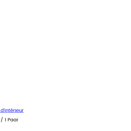
’intérieur
/
1 Paar