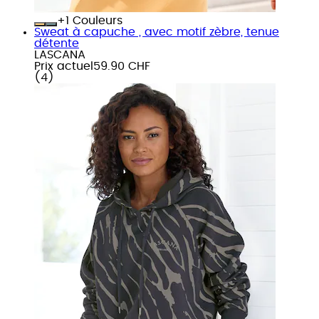
+
Couleurs
Sweat à capuche , avec motif zèbre, tenue
détente
LASCANA
Prix actuel
59.90 CHF
(
4
)