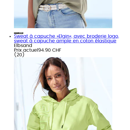
Sweat à capuche »Elgin«, avec broderie logo,
sweat à capuche ample en coton élastique
Elbsand
Prix actuel
94.90 CHF
(
20
)