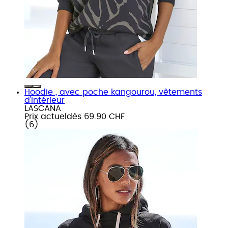
Hoodie , avec poche kangourou, vêtements
d'intérieur
LASCANA
Prix actuel
dès
69.90 CHF
(
6
)