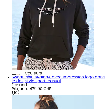
+
Couleurs
Sweat-shirt »Raina«, avec impression logo dans
le dos, style sport-casual
Elbsand
Prix actuel
79.90 CHF
(
10
)