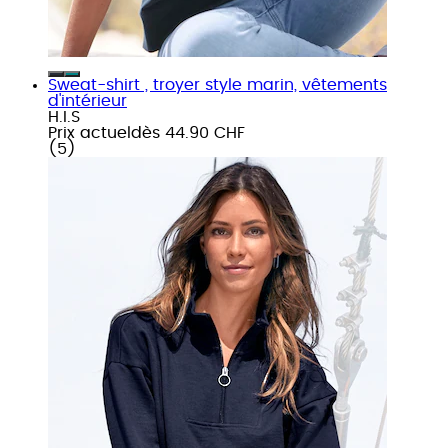
Sweat-shirt , troyer style marin, vêtements
d'intérieur
H.I.S
Prix actuel
dès
44.90 CHF
(
5
)