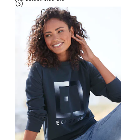
(
3
)