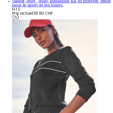
Sweat-shirt , avec passepoil sur la poitrine. Idéal
pour le sport et les loisirs.
H.I.S
Prix actuel
39.90 CHF
(
5
)