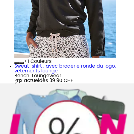
+
Couleurs
Sweat-shirt , avec broderie ronde du logo,
vêtements lounge
Bench. Loungewear
Prix actuel
dès
39.90 CHF
(
1
)