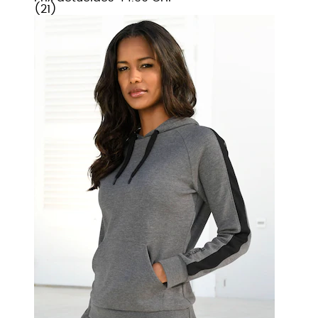
(
21
)