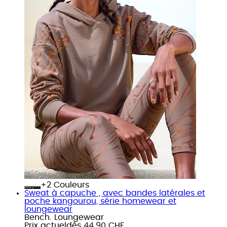
+
Couleurs
Sweat à capuche , avec bandes latérales et
poche kangourou, série homewear et
loungewear
Bench. Loungewear
Prix actuel
dès
44.90 CHF