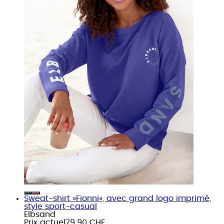
Sweat-shirt »Fionni«, avec grand logo imprimé,
style sport-casual
Elbsand
Prix actuel
79.90 CHF