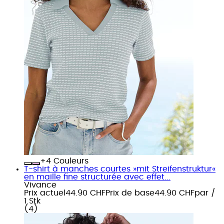
+
Couleurs
T-shirt à manches courtes »mit Streifenstruktur«
en maille fine structurée avec effet...
Vivance
Prix actuel
44.90 CHF
Prix de base
44.90 CHF
par
/
1 Stk
(
4
)