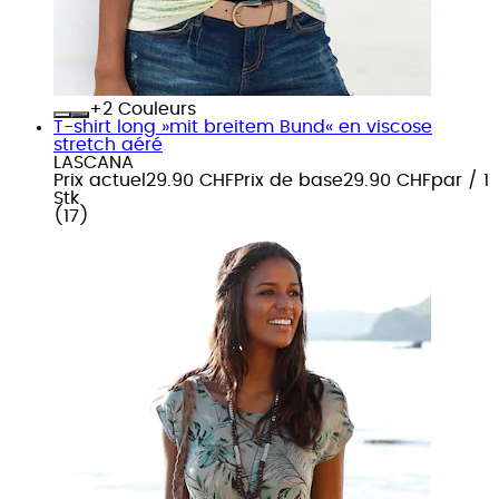
+
Couleurs
T-shirt long »mit breitem Bund« en viscose
stretch aéré
LASCANA
Prix actuel
29.90 CHF
Prix de base
29.90 CHF
par
/
1
Stk
(
17
)