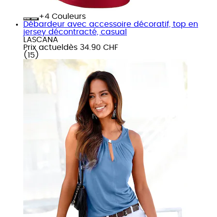
+
Couleurs
Débardeur avec accessoire décoratif, top en
jersey décontracté, casual
LASCANA
Prix actuel
dès
34.90 CHF
(
15
)