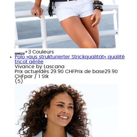
+
Couleurs
Polo »aus strukturierter Strickqualität« qualité
tricot aérée
Vivance by Lascana
Prix actuel
dès
29.90 CHF
Prix de base
29.90
CHF
par
/
1 Stk
(
5
)