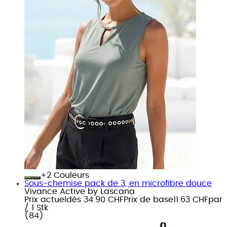
+
Couleurs
Sous-chemise pack de 3, en microfibre douce
Vivance Active by Lascana
Prix actuel
dès
34.90 CHF
Prix de base
11.63 CHF
par
/
1 Stk
(
84
)