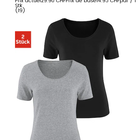
Prix actuel
29.90 CHF
Prix de base
14.95 CHF
par
/
1
Stk
(
19
)