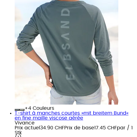
+
Couleurs
T-shirt à manches courtes »mit breitem Bund«
en fine maille viscose aérée
Vivance
Prix actuel
34.90 CHF
Prix de base
17.45 CHF
par
/
1
Stk