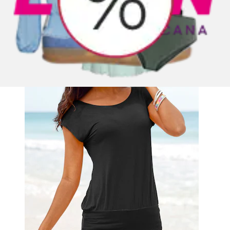
Prix actuel
29.90 CHF
Prix de base
29.90 CHF
par
/
1
Stk
(
81
)