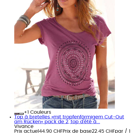
+
Couleurs
Top à bretelles »mit tropfenförmigem Cut-Out
am Rücken« pack de 2, top d'été à...
Vivance
Prix actuel
44.90 CHF
Prix de base
22.45 CHF
par
/
1