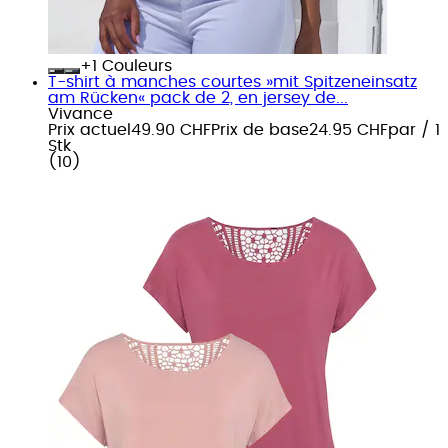
+
Couleurs
T-shirt à manches courtes »mit Spitzeneinsatz
am Rücken« pack de 2, en jersey de...
Vivance
Prix actuel
49.90 CHF
Prix de base
24.95 CHF
par
/
1
Stk
(
10
)