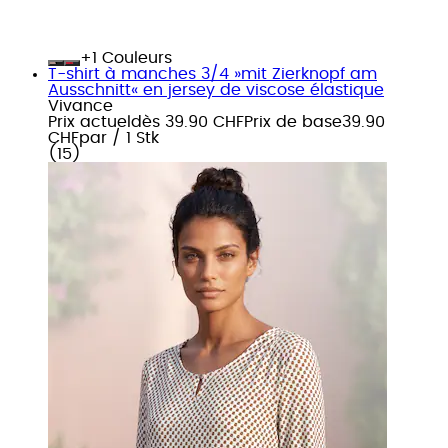
+
Couleurs
T-shirt à manches 3/4 »mit Zierknopf am
Ausschnitt« en jersey de viscose élastique
Vivance
Prix actuel
dès
39.90 CHF
Prix de base
39.90
CHF
par
/
1 Stk
(
15
)