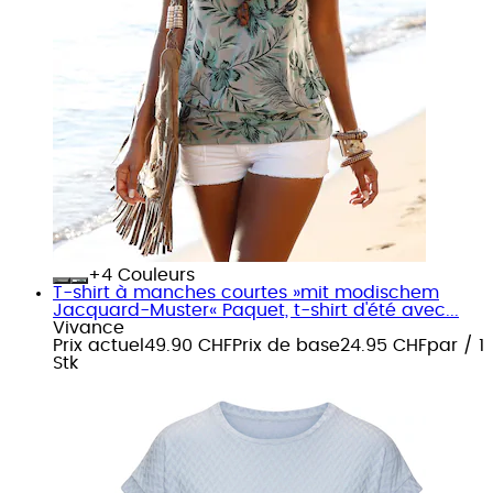
+
Couleurs
T-shirt à manches courtes »mit modischem
Jacquard-Muster« Paquet, t-shirt d'été avec...
Vivance
Prix actuel
49.90 CHF
Prix de base
24.95 CHF
par
/
1
Stk