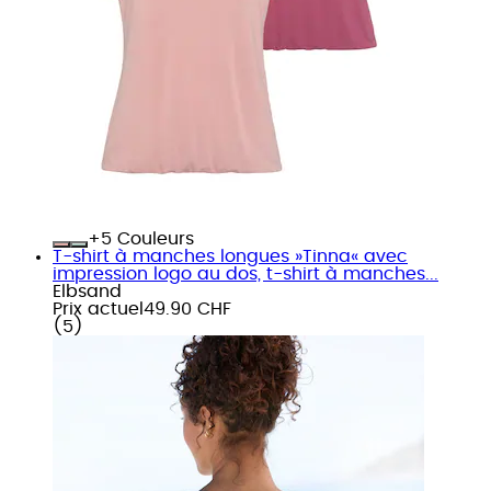
+
Couleurs
T-shirt à manches longues »Tinna« avec
impression logo au dos, t-shirt à manches...
Elbsand
Prix actuel
49.90 CHF
(
5
)