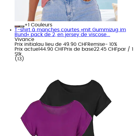
+
Couleurs
T-shirt à manches courtes »mit Gummizug im
Bund« pack de 2, en jersey de viscose...
Vivance
Prix initial
au lieu de 49.90 CHF
Remise
- 10%
Prix actuel
44.90 CHF
Prix de base
22.45 CHF
par
/
1
Stk
(
13
)