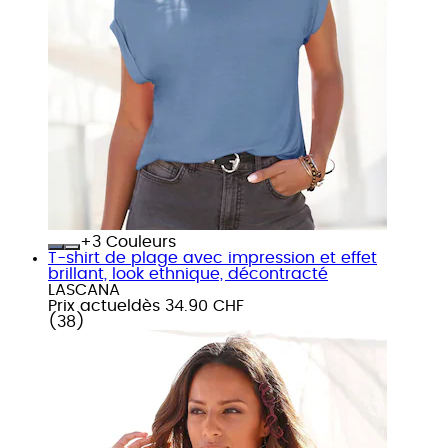
+
Couleurs
T-shirt de plage avec impression et effet
brillant, look ethnique, décontracté
LASCANA
Prix actuel
dès
34.90 CHF
(
38
)