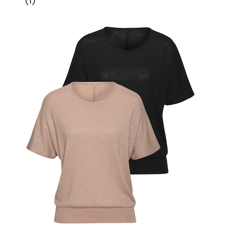
(
1
)