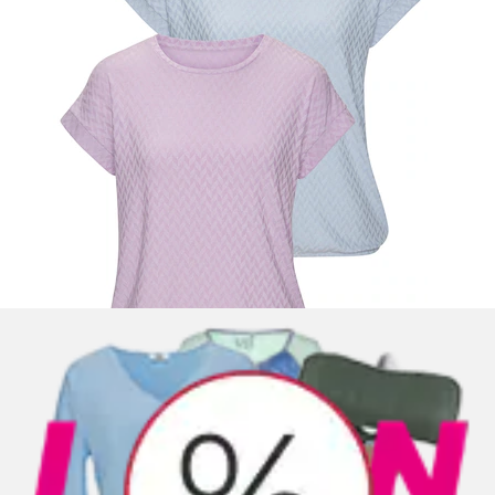
+
Couleurs
T-shirt long »mit breitem Bund« en viscose
stretch aéré
LASCANA