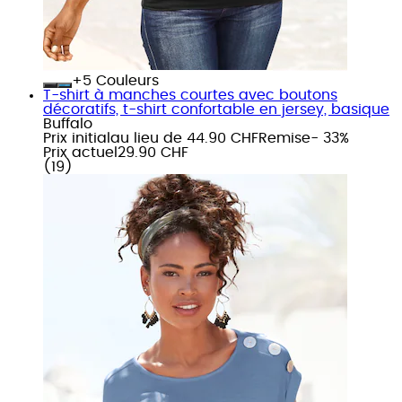
+
Couleurs
T-shirt à manches courtes avec boutons
décoratifs, t-shirt confortable en jersey, basique
Buffalo
Prix initial
au lieu de 44.90 CHF
Remise
- 33%
Prix actuel
29.90 CHF
(
19
)