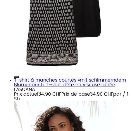
T-shirt à manches courtes »mit schimmerndem
Blumenprint« T-shirt d'été en viscose aérée
LASCANA
Prix actuel
34.90 CHF
Prix de base
34.90 CHF
par
/
1
Stk