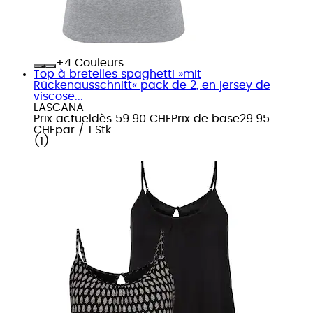
+
Couleurs
Top à bretelles spaghetti »mit
Rückenausschnitt« pack de 2, en jersey de
viscose...
LASCANA
Prix actuel
dès
59.90 CHF
Prix de base
29.95
CHF
par
/
1 Stk
(
1
)