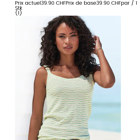
Prix actuel
39.90 CHF
Prix de base
39.90 CHF
par
/
1
Stk
(
1
)