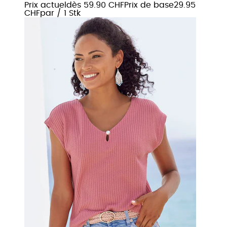
Prix actuel
dès
59.90 CHF
Prix de base
29.95
CHF
par
/
1 Stk