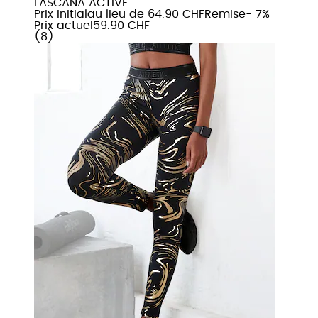
LASCANA ACTIVE
Prix initial
au lieu de 64.90 CHF
Remise
- 7%
Prix actuel
59.90 CHF
(
8
)