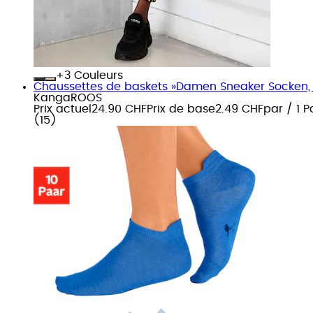
+
Couleurs
Chaussettes de baskets »Damen Sneaker Socken, 
KangaROOS
Prix actuel
24.90 CHF
Prix de base
2.49 CHF
par
/
1 P
(
15
)