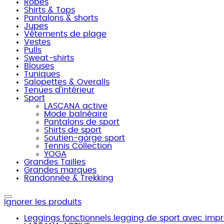
Robes
Shirts & Tops
Pantalons & shorts
Jupes
Vêtements de plage
Vestes
Pulls
Sweat-shirts
Blouses
Tuniques
Salopettes & Overalls
Tenues d'intérieur
Sport
LASCANA active
Mode balnéaire
Pantalons de sport
Shirts de sport
Soutien-gorge sport
Tennis Collection
YOGA
Grandes Tailles
Grandes marques
Randonnée & Trekking
Ignorer les produits
Leggings fonctionnels legging de sport avec impri