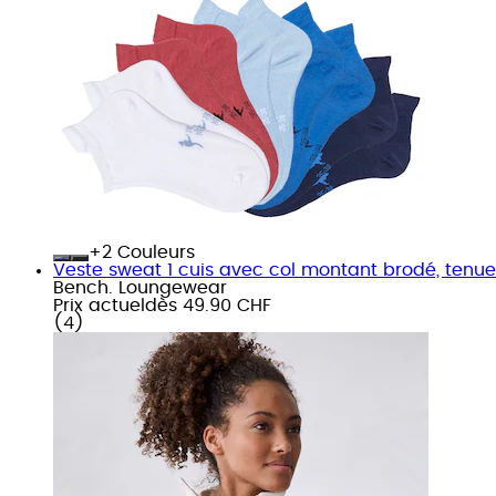
+
Couleurs
Veste sweat 1 cuis avec col montant brodé, tenu
Bench. Loungewear
Prix actuel
dès
49.90 CHF
(
4
)