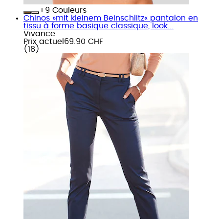
+
Couleurs
Chinos »mit kleinem Beinschlitz« pantalon en
tissu à forme basique classique, look...
Vivance
Prix actuel
69.90 CHF
(
18
)