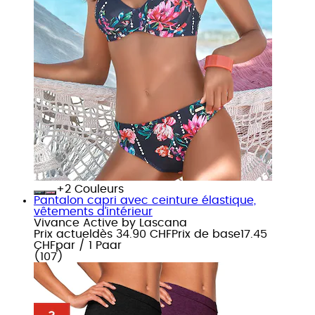
+
Couleurs
Pantalon capri avec ceinture élastique,
vêtements d’intérieur
Vivance Active by Lascana
Prix actuel
dès
34.90 CHF
Prix de base
17.45
CHF
par
/
1 Paar
(
107
)