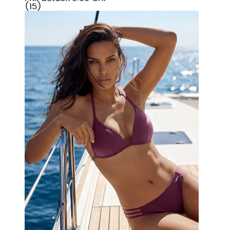
(
15
)