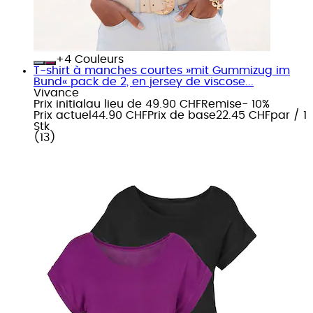
+
Couleurs
T-shirt à manches courtes »mit Gummizug im
Bund« pack de 2, en jersey de viscose...
Vivance
Prix initial
au lieu de 49.90 CHF
Remise
- 10%
Prix actuel
44.90 CHF
Prix de base
22.45 CHF
par
/
1
Stk
(
13
)