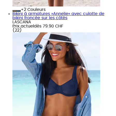
+
Couleurs
Bikini à armatures »Annelie« avec culotte de
bikini froncée sur les côtés
LASCANA
Prix actuel
dès
79.90 CHF
(
22
)