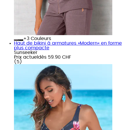
+
Couleurs
Haut de bikini à armatures »Modern« en forme
plus compacte
Sunseeker
Prix actuel
dès
59.90 CHF
(
5
)