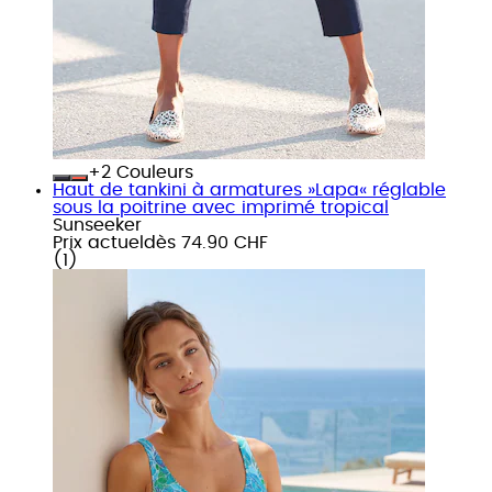
+
Couleurs
Haut de tankini à armatures »Lapa« réglable
sous la poitrine avec imprimé tropical
Sunseeker
Prix actuel
dès
74.90 CHF
(
1
)