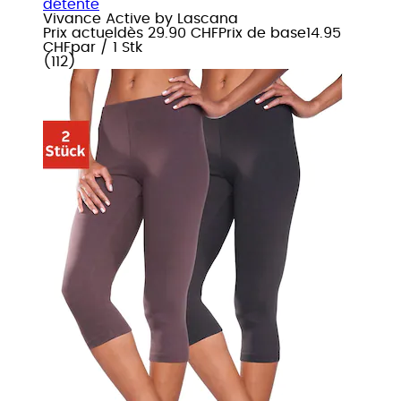
détente
Vivance Active by Lascana
Prix actuel
dès
29.90 CHF
Prix de base
14.95
CHF
par
/
1 Stk
(
112
)