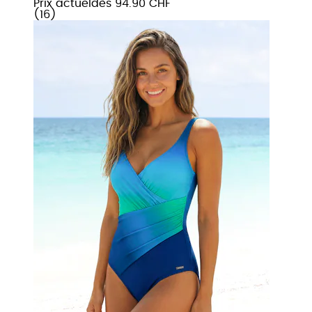
Prix actuel
dès
94.90 CHF
(
16
)