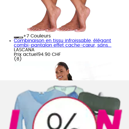
+
Couleurs
Combinaison en tissu infroissable, élégant
combi-pantalon effet cache-cœur, sans...
LASCANA
Prix actuel
94.90 CHF
(
8
)