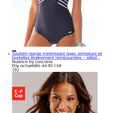
Soutien-gorge minimisant avec armature et
bretelles légèrement rembourrées – idéal...
Nuance by Lascana
Prix actuel
dès
44.90 CHF
(
8
)