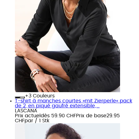
+
Couleurs
T-shirt à manches courtes »mit Zierperle« pack
de 2, en piqué gaufré extensible,...
LASCANA
Prix actuel
dès
59.90 CHF
Prix de base
29.95
CHF
par
/
1 Stk