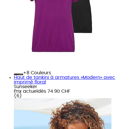
+
Couleurs
Haut de tankini à armatures »Modern« avec
imprimé floral
Sunseeker
Prix actuel
dès
74.90 CHF
(
6
)