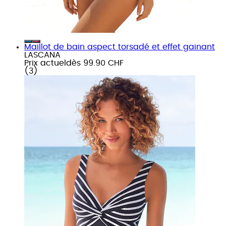
Maillot de bain aspect torsadé et effet gainant
LASCANA
Prix actuel
dès
99.90 CHF
(
3
)