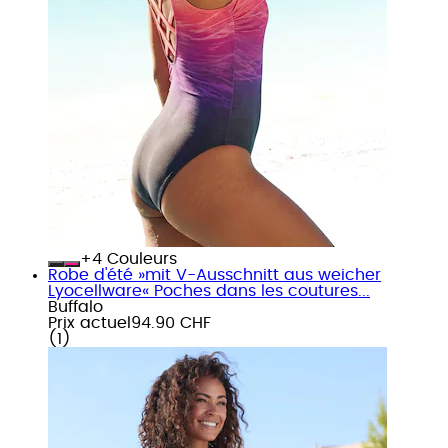
+
Couleurs
Robe d'été »mit V-Ausschnitt aus weicher
Lyocellware« Poches dans les coutures...
Buffalo
Prix actuel
94.90 CHF
(
1
)