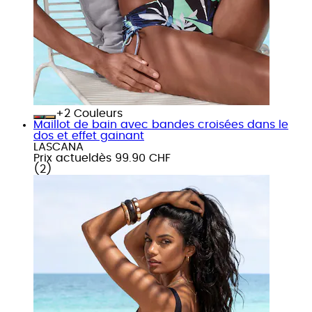
+
Couleurs
Maillot de bain avec bandes croisées dans le
dos et effet gainant
LASCANA
Prix actuel
dès
99.90 CHF
(
2
)