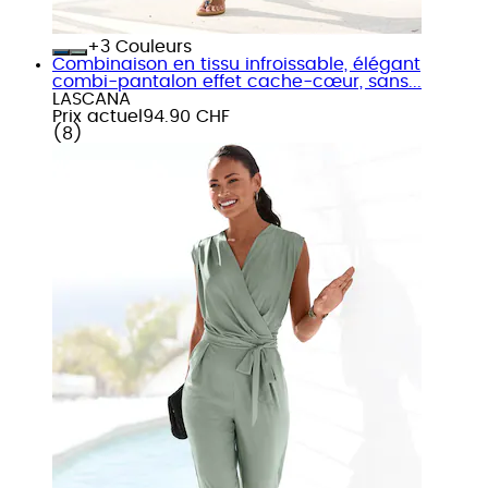
+
Couleurs
Combinaison en tissu infroissable, élégant
combi-pantalon effet cache-cœur, sans...
LASCANA
Prix actuel
94.90 CHF
(
8
)