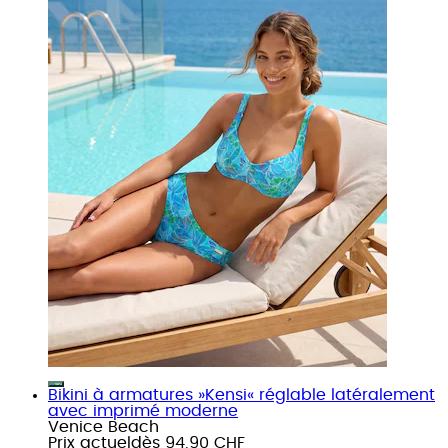
Bikini à armatures »Kensi« réglable latéralement
avec imprimé moderne
Venice Beach
Prix actuel
dès
94.90 CHF