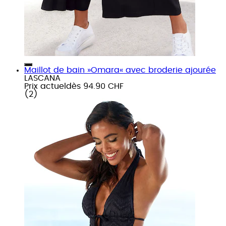
Maillot de bain »Omara« avec broderie ajourée
LASCANA
Prix actuel
dès
94.90 CHF
(
2
)