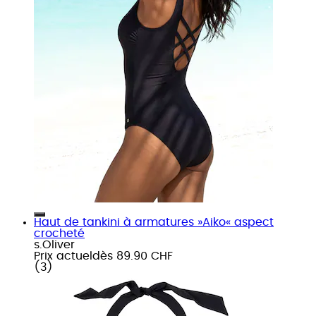
Haut de tankini à armatures »Aiko« aspect
crocheté
s.Oliver
Prix actuel
dès
89.90 CHF
(
3
)