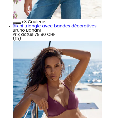
+
Couleurs
Bikini triangle avec bandes décoratives
Bruno Banani
Prix actuel
79.90 CHF
(
15
)