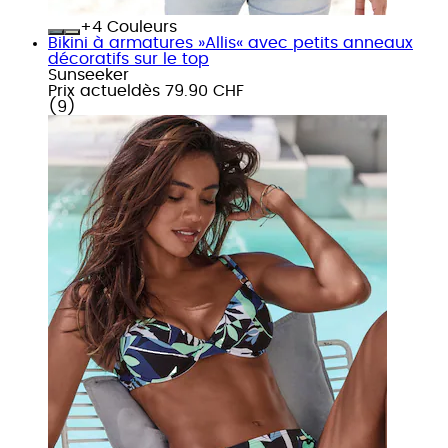
+
Couleurs
Bikini à armatures »Allis« avec petits anneaux
décoratifs sur le top
Sunseeker
Prix actuel
dès
79.90 CHF
(
9
)