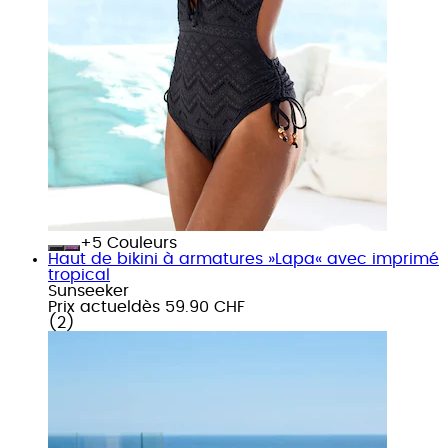
+
Couleurs
Haut de bikini à armatures »Lapa« avec imprimé
tropical
Sunseeker
Prix actuel
dès
59.90 CHF
(
2
)