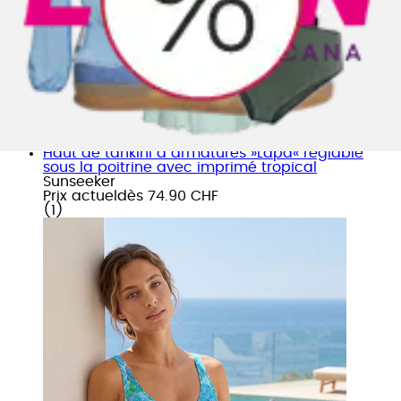
+
Couleurs
Haut de tankini à armatures »Lapa« réglable
sous la poitrine avec imprimé tropical
Sunseeker
Prix actuel
dès
74.90 CHF
(
1
)