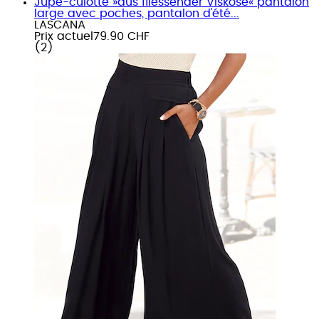
Jupe-culotte »aus fliessender Viskose« pantalon
large avec poches, pantalon d'été...
LASCANA
Prix actuel
79.90 CHF
(
2
)