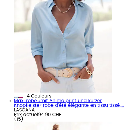
+
Couleurs
Maxi robe »mit Animalprint und kurzer
Knopfleiste« robe d'été élégante en tissu tissé,...
LASCANA
Prix actuel
94.90 CHF
(
15
)