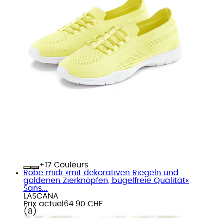
+
Couleurs
Robe midi »mit dekorativen Riegeln und
goldenen Zierknöpfen, bügelfreie Qualität«
Sans...
LASCANA
Prix actuel
64.90 CHF
(
8
)