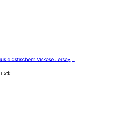
s elastischem Viskose Jersey,...
/
1 Stk