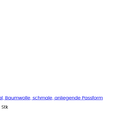
l, Baumwolle, schmale, anliegende Passform
1 Stk