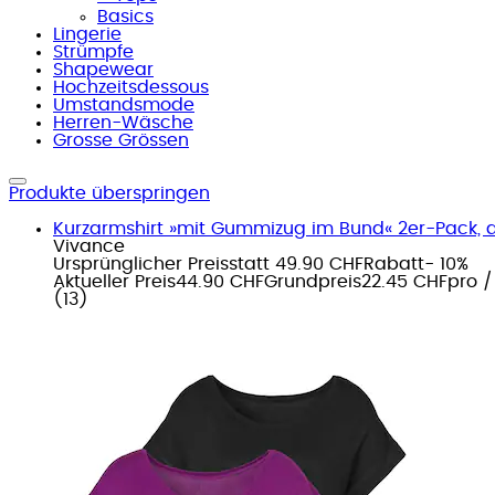
Basics
Lingerie
Strümpfe
Shapewear
Hochzeitsdessous
Umstandsmode
Herren-Wäsche
Grosse Grössen
Produkte überspringen
Kurzarmshirt »mit Gummizug im Bund« 2er-Pack, au
Vivance
Ursprünglicher Preis
statt 49.90 CHF
Rabatt
- 10%
Aktueller Preis
44.90 CHF
Grundpreis
22.45 CHF
pro
(
13
)