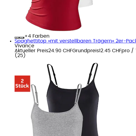
+
Farben
Spaghettitop »mit verstellbaren Trägern« 2er-Pack
Vivance
Aktueller Preis
24.90 CHF
Grundpreis
12.45 CHF
pro
/
(
25
)