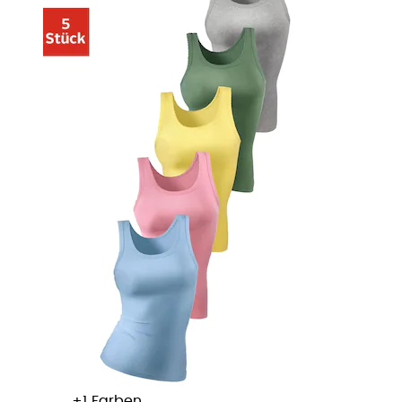
+
Farben