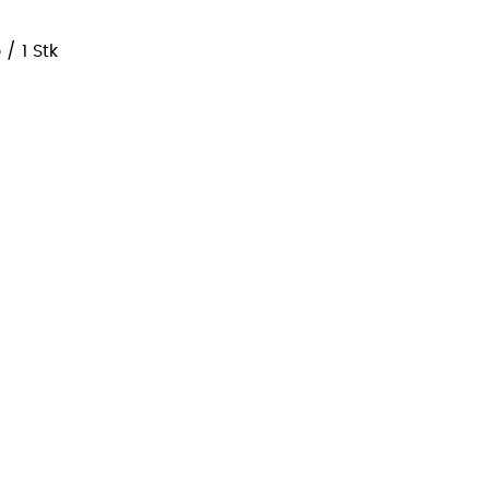
o
/
1 Stk