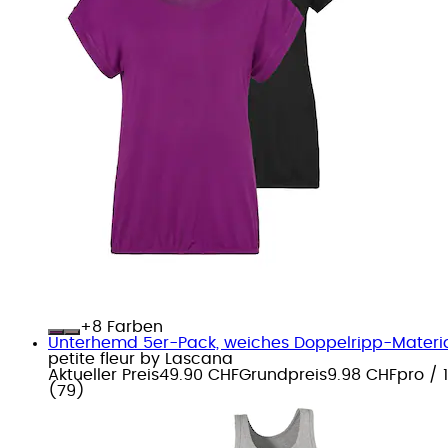
+
Farben
Unterhemd 5er-Pack, weiches Doppelripp-Materia
petite fleur by Lascana
Aktueller Preis
49.90 CHF
Grundpreis
9.98 CHF
pro
/
(
79
)