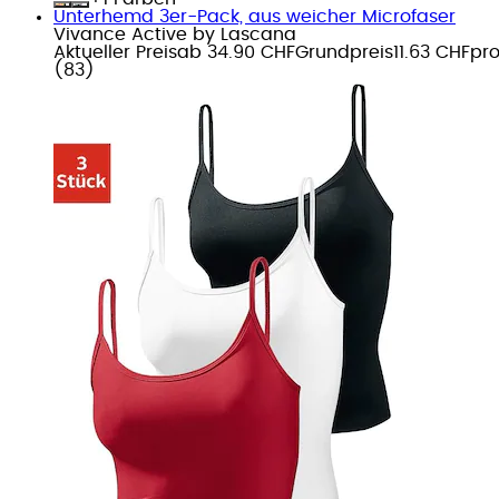
Unterhemd 3er-Pack, aus weicher Microfaser
Vivance Active by Lascana
Aktueller Preis
ab
34.90 CHF
Grundpreis
11.63 CHF
pr
(
83
)