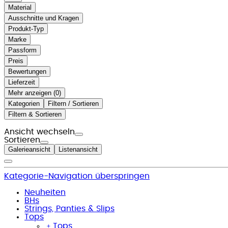
Material
Ausschnitte und Kragen
Produkt-Typ
Marke
Passform
Preis
Bewertungen
Lieferzeit
Mehr anzeigen (
)
Kategorien
Filtern / Sortieren
Filtern & Sortieren
Ansicht wechseln
Sortieren
Galerieansicht
Listenansicht
Kategorie-Navigation überspringen
Neuheiten
BHs
Strings, Panties & Slips
Tops
﹢
Tops