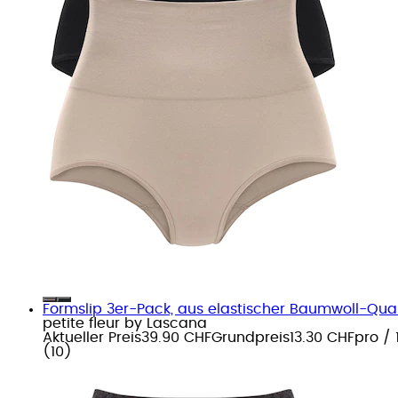
Formslip 3er-Pack, aus elastischer Baumwoll-Qual
petite fleur by Lascana
Aktueller Preis
39.90 CHF
Grundpreis
13.30 CHF
pro
/
(
10
)