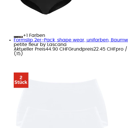
+
Farben
Formslip 2er-Pack, shape wear, unifarben, Baum
petite fleur by Lascana
Aktueller Preis
44.90 CHF
Grundpreis
22.45 CHF
pro
(
15
)