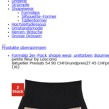
Lingerie
Strümpfe
Shapewear
Formslips
Silhouette-Former
Taillenformer
Hochzeitsdessous
Umstandsmode
Herren-Wäsche
Grosse Grössen
Produkte überspringen
Formslip 2er-Pack, shape wear, unifarben, Baum
petite fleur by Lascana
Aktueller Preis
ab
54.90 CHF
Grundpreis
27.45 CHF
p
(
16
)