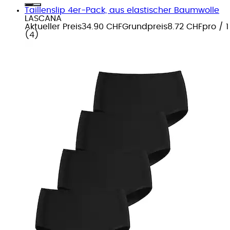
Taillenslip 4er-Pack, aus elastischer Baumwolle
LASCANA
Aktueller Preis
34.90 CHF
Grundpreis
8.72 CHF
pro
/
1
(
4
)