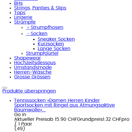
BHs
Strings, Panties & Slips
Tops
Lingerie
Strümpfe
﹢
Strumpfhosen
﹣
Socken
Sneaker Socken
Kurzsocken
Lange Socken
Strumpfgürtel
Shapewear
Hochzeitsdessous
Umstandsmode
Herren-Wäsche
Grosse Grössen
Produkte überspringen
Tennissocken »Damen Herren Kinder
Sportsocken mit Ringel aus Atmungsaktive
Baumwolle«...
Go in
Aktueller Preis
ab
15.90 CHF
Grundpreis
1.32 CHF
pro
/
1 Paar
(
49
)