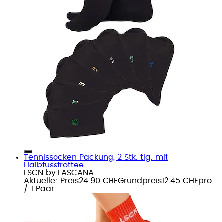
Tennissocken Packung, 2 Stk. tlg. mit
Halbfussfrottee
LSCN by LASCANA
Aktueller Preis
24.90 CHF
Grundpreis
12.45 CHF
pro
/
1 Paar