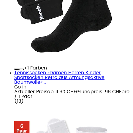
+
Farben
Tennissocken »Damen Herren Kinder
Sportsocken Retro aus Atmungsaktive
Baumwolle«...
Go in
Aktueller Preis
ab
11.90 CHF
Grundpreis
1.98 CHF
pro
/
1 Paar
(
13
)