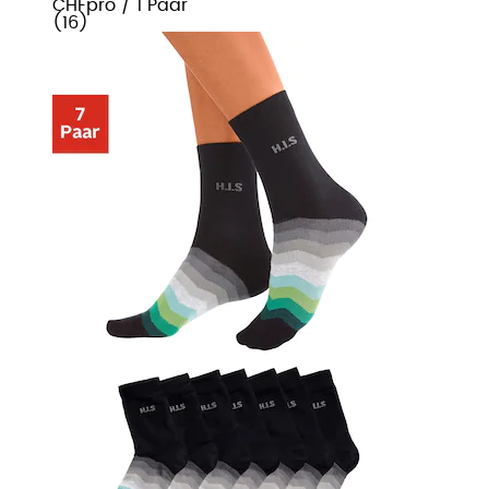
CHF
pro
/
1 Paar
(
16
)