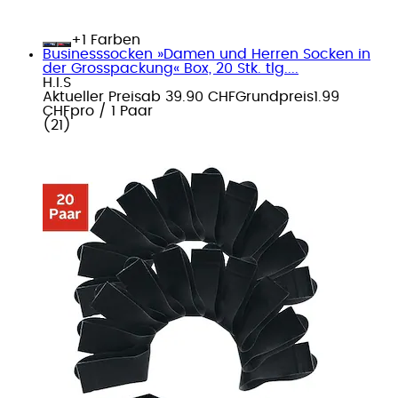
+
Farben
Businesssocken »Damen und Herren Socken in
der Grosspackung« Box, 20 Stk. tlg....
H.I.S
Aktueller Preis
ab
39.90 CHF
Grundpreis
1.99
CHF
pro
/
1 Paar
(
21
)