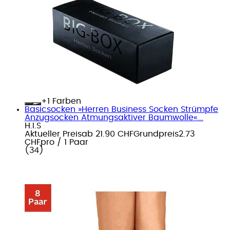
+
Farben
Basicsocken »Herren Business Socken Strümpfe
Anzugsocken Atmungsaktiver Baumwolle«...
H.I.S
Aktueller Preis
ab
21.90 CHF
Grundpreis
2.73
CHF
pro
/
1 Paar
(
34
)