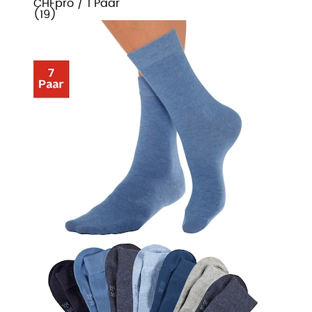
CHF
pro
/
1 Paar
(
19
)