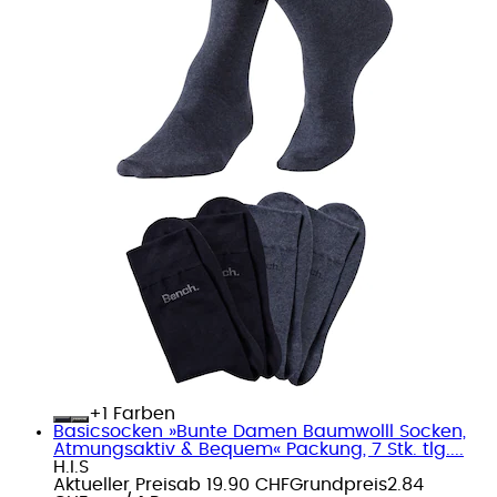
+
Farben
Basicsocken »Bunte Damen Baumwolll Socken,
Atmungsaktiv & Bequem« Packung, 7 Stk. tlg....
H.I.S
Aktueller Preis
ab
19.90 CHF
Grundpreis
2.84