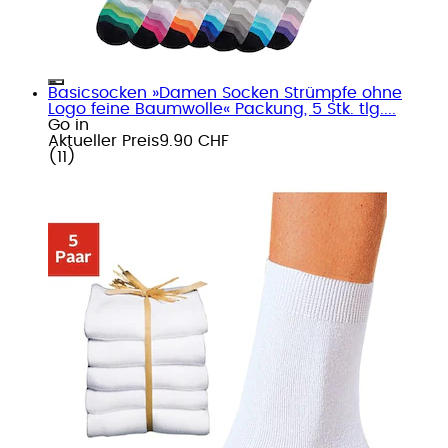
Basicsocken »Damen Socken Strümpfe ohne
Logo feine Baumwolle« Packung, 5 Stk. tlg....
Go in
Aktueller Preis
9.90 CHF
(
11
)