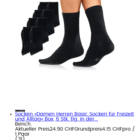
Socken »Damen Herren Basic Socken für Freizeit
und Alltag« Box, 6 Stk. tlg. in der...
Bench.
Aktueller Preis
24.90 CHF
Grundpreis
4.15 CHF
pro
/
1 Paar
(
31
)