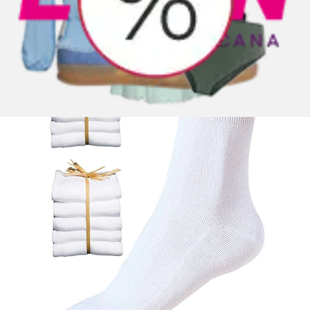
(
3
)