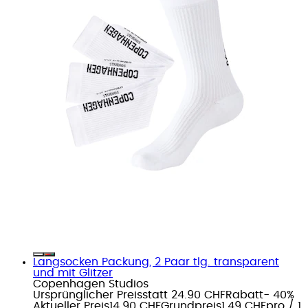
Langsocken Packung, 2 Paar tlg. transparent
und mit Glitzer
Copenhagen Studios
Ursprünglicher Preis
statt 24.90 CHF
Rabatt
- 40%
Aktueller Preis
14.90 CHF
Grundpreis
1.49 CHF
pro
/
1