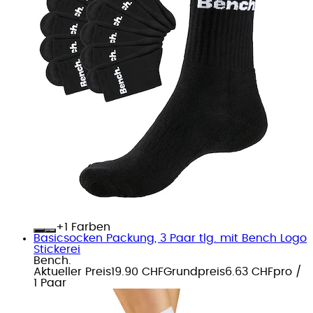
+
Farben
Basicsocken Packung, 3 Paar tlg. mit Bench Logo
Stickerei
Bench.
Aktueller Preis
19.90 CHF
Grundpreis
6.63 CHF
pro
/
1 Paar