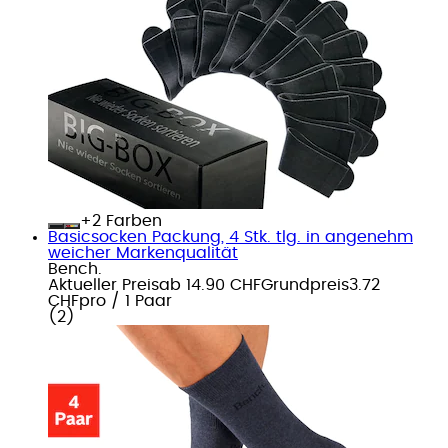
+
Farben
Basicsocken Packung, 4 Stk. tlg. in angenehm
weicher Markenqualität
Bench.
Aktueller Preis
ab
14.90 CHF
Grundpreis
3.72
CHF
pro
/
1 Paar
(
2
)