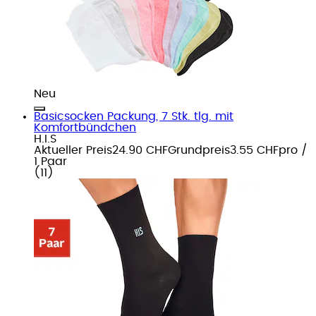
Neu
Basicsocken Packung, 7 Stk. tlg. mit
Komfortbündchen
H.I.S
Aktueller Preis
24.90 CHF
Grundpreis
3.55 CHF
pro
/
1 Paar
(
11
)