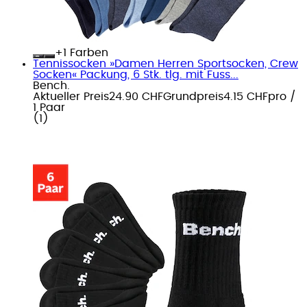
+
Farben
Tennissocken »Damen Herren Sportsocken, Crew
Socken« Packung, 6 Stk. tlg. mit Fuss...
Bench.
Aktueller Preis
24.90 CHF
Grundpreis
4.15 CHF
pro
/
1 Paar
(
1
)