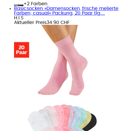
+
Farben
Basicsocken »Damensocken, frische melierte
Farben; casual« Packung, 20 Paar tlg....
H.I.S
Aktueller Preis
34.90 CHF