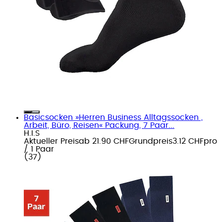
Basicsocken »Herren Business Alltagssocken ,
Arbeit, Büro, Reisen« Packung, 7 Paar...
H.I.S
Aktueller Preis
ab
21.90 CHF
Grundpreis
3.12 CHF
pro
/
1 Paar
(
37
)