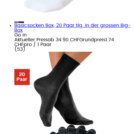
Basicsocken Box, 20 Paar tlg. in der grossen Big-
Box
Go in
Aktueller Preis
ab
34.90 CHF
Grundpreis
1.74
CHF
pro
/
1 Paar
(
53
)