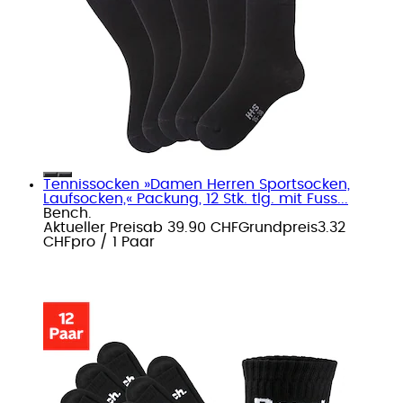
Tennissocken »Damen Herren Sportsocken,
Laufsocken,« Packung, 12 Stk. tlg. mit Fuss...
Bench.
Aktueller Preis
ab
39.90 CHF
Grundpreis
3.32
CHF
pro
/
1 Paar