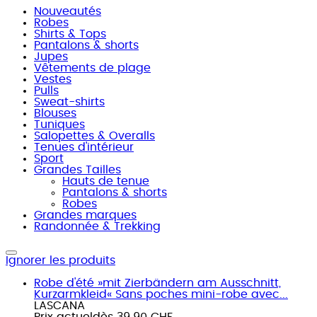
Nouveautés
Robes
Shirts & Tops
Pantalons & shorts
Jupes
Vêtements de plage
Vestes
Pulls
Sweat-shirts
Blouses
Tuniques
Salopettes & Overalls
Tenues d'intérieur
Sport
Grandes Tailles
Hauts de tenue
Pantalons & shorts
Robes
Grandes marques
Randonnée & Trekking
Ignorer les produits
Robe d'été »mit Zierbändern am Ausschnitt,
Kurzarmkleid« Sans poches mini-robe avec...
LASCANA
Prix actuel
dès
39.90 CHF