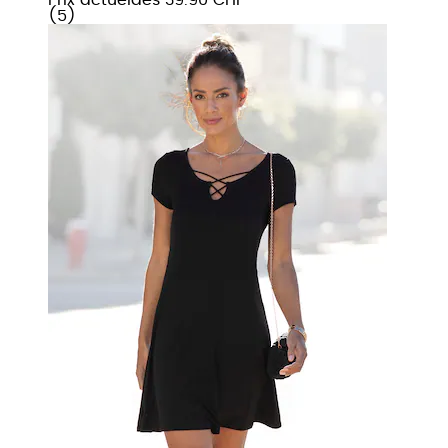
(
5
)