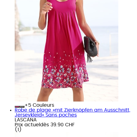
+
Couleurs
Robe de plage »mit Zierknöpfen am Ausschnitt,
Jerseykleid« Sans poches
LASCANA
Prix actuel
dès
39.90 CHF
(
1
)