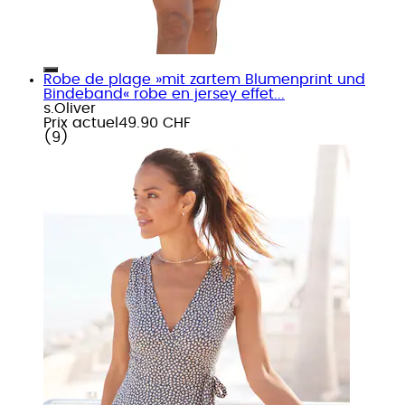
Robe de plage »mit zartem Blumenprint und
Bindeband« robe en jersey effet...
s.Oliver
Prix actuel
49.90 CHF
(
9
)