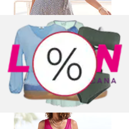
Robe de plage »mit Blumenprint am Saum,
lockeres Hängerchenkleid mit Zierfalten« Sans...
Beachtime by Lascana
Prix actuel
49.90 CHF
(
287
)