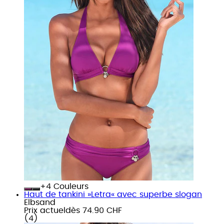
+
Couleurs
Haut de tankini »Letra« avec superbe slogan
Elbsand
Prix actuel
dès
74.90 CHF
(
4
)