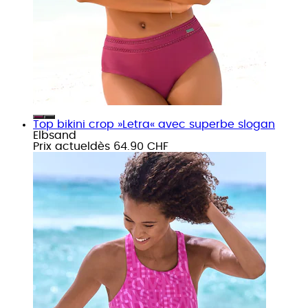
Top bikini crop »Letra« avec superbe slogan
Elbsand
Prix actuel
dès
64.90 CHF