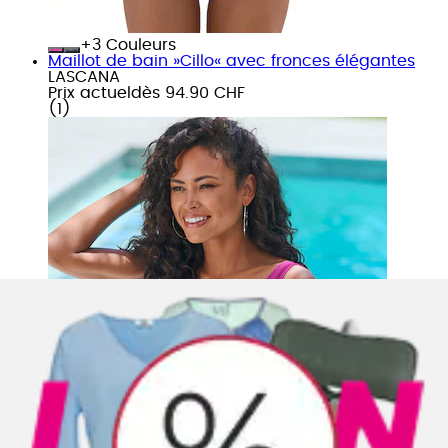
+
Couleurs
Maillot de bain »Cillo« avec fronces élégantes
LASCANA
Prix actuel
dès
94.90 CHF
(
1
)