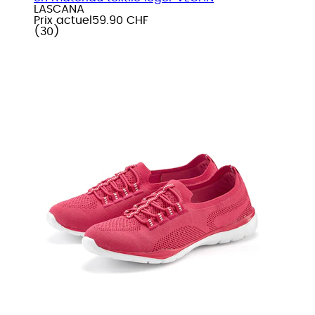
LASCANA
Prix actuel
59.90 CHF
(
30
)