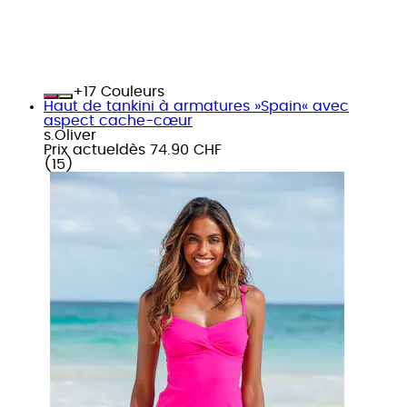
+
Couleurs
Haut de tankini à armatures »Spain« avec
aspect cache-cœur
s.Oliver
Prix actuel
dès
74.90 CHF
(
15
)