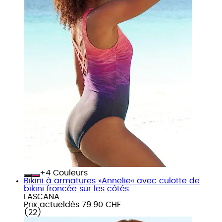
+
Couleurs
Bikini à armatures »Annelie« avec culotte de
bikini froncée sur les côtés
LASCANA
Prix actuel
dès
79.90 CHF
(
22
)