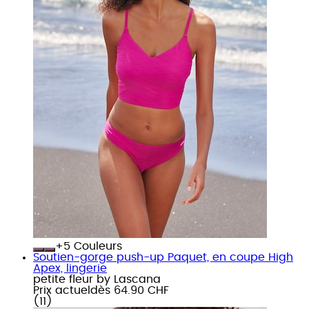
+
Couleurs
Soutien-gorge push-up Paquet, en coupe High
Apex, lingerie
petite fleur by Lascana
Prix actuel
dès
64.90 CHF
(
11
)