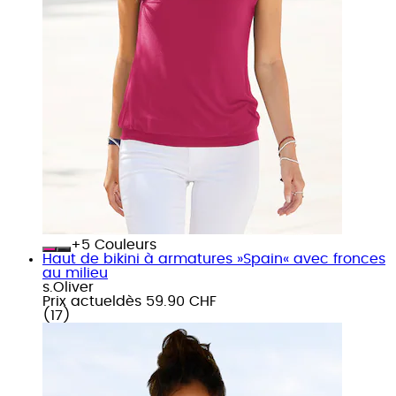
+
Couleurs
Haut de bikini à armatures »Spain« avec fronces
au milieu
s.Oliver
Prix actuel
dès
59.90 CHF
(
17
)