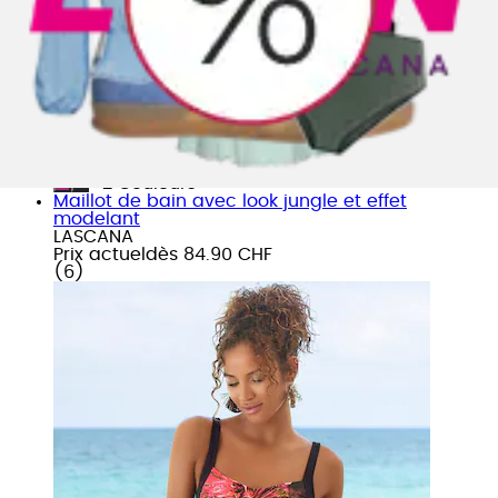
+
Couleurs
Maillot de bain avec look jungle et effet
modelant
LASCANA
Prix actuel
dès
84.90 CHF
(
6
)