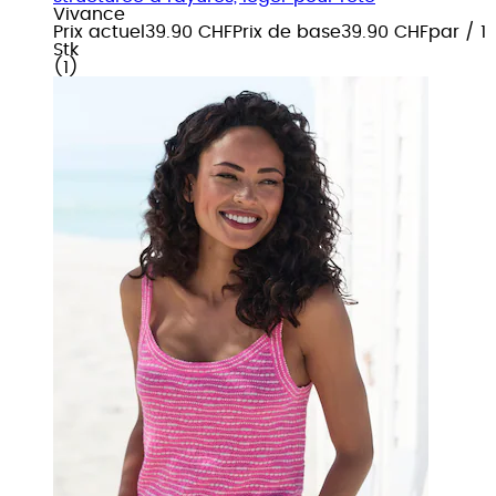
Vivance
Prix actuel
39.90 CHF
Prix de base
39.90 CHF
par
/
1
Stk
(
1
)