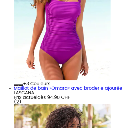
+
Couleurs
Maillot de bain »Omara« avec broderie ajourée
LASCANA
Prix actuel
dès
94.90 CHF
(
2
)