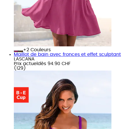
+
Couleurs
Maillot de bain avec fronces et effet sculptant
LASCANA
Prix actuel
dès
94.90 CHF
(
129
)