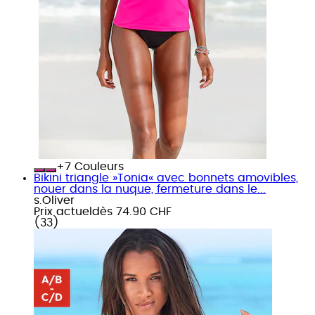
+
Couleurs
Bikini triangle »Tonia« avec bonnets amovibles,
nouer dans la nuque, fermeture dans le...
s.Oliver
Prix actuel
dès
74.90 CHF
(
33
)