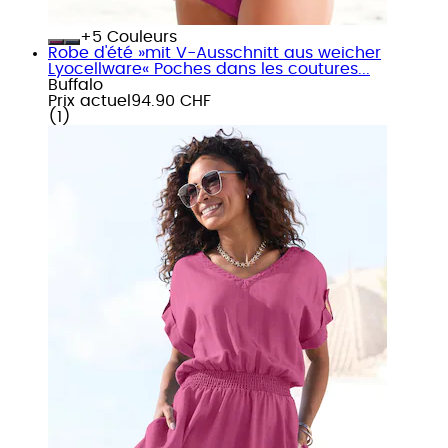
+
Couleurs
Robe d'été »mit V-Ausschnitt aus weicher
Lyocellware« Poches dans les coutures...
Buffalo
Prix actuel
94.90 CHF
(
1
)