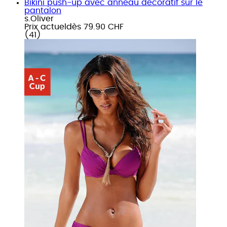
Bikini push-up avec anneau décoratif sur le
pantalon
s.Oliver
Prix actuel
dès
79.90 CHF
(
41
)