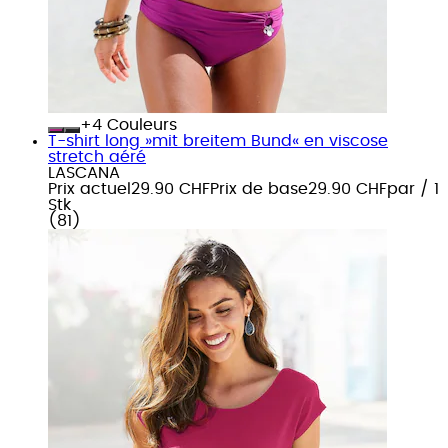
+
Couleurs
T-shirt long »mit breitem Bund« en viscose
stretch aéré
LASCANA
Prix actuel
29.90 CHF
Prix de base
29.90 CHF
par
/
1
Stk
(
81
)