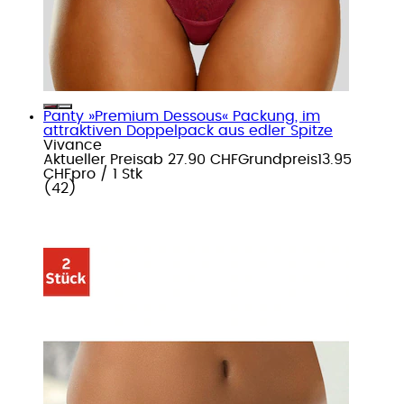
Panty »Premium Dessous« Packung, im
attraktiven Doppelpack aus edler Spitze
Vivance
Aktueller Preis
ab
27.90 CHF
Grundpreis
13.95
CHF
pro
/
1 Stk
(
42
)