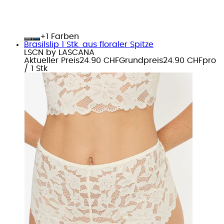
+
Farben
Brasilslip 1 Stk. aus floraler Spitze
LSCN by LASCANA
Aktueller Preis
24.90 CHF
Grundpreis
24.90 CHF
pro
/
1 Stk