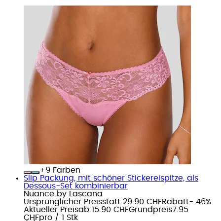
+
Farben
Slip Packung, mit schöner Stickereispitze, als
Dessous-Set kombinierbar
Nuance by Lascana
Ursprünglicher Preis
statt 29.90 CHF
Rabatt
- 46%
Aktueller Preis
ab
15.90 CHF
Grundpreis
7.95
CHF
pro
/
1 Stk