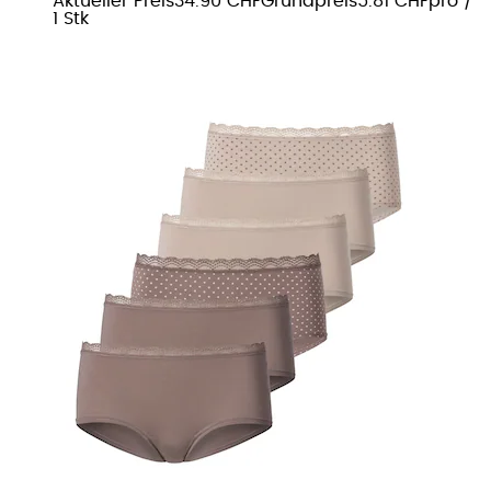
Aktueller Preis
34.90 CHF
Grundpreis
5.81 CHF
pro
/
1 Stk