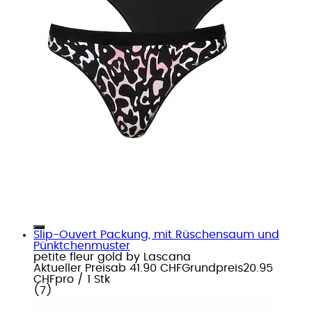
Slip-Ouvert Packung, mit Rüschensaum und
Pünktchenmuster
petite fleur gold by Lascana
Aktueller Preis
ab
41.90 CHF
Grundpreis
20.95
CHF
pro
/
1 Stk
(
7
)