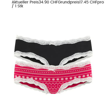
Aktueller Preis
34.90 CHF
Grundpreis
17.45 CHF
pro
/
1 Stk