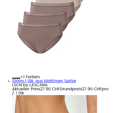
+
Farben
String 1 Stk. aus blättriger Spitze
LSCN by LASCANA
Aktueller Preis
27.90 CHF
Grundpreis
27.90 CHF
pro
/
1 Stk