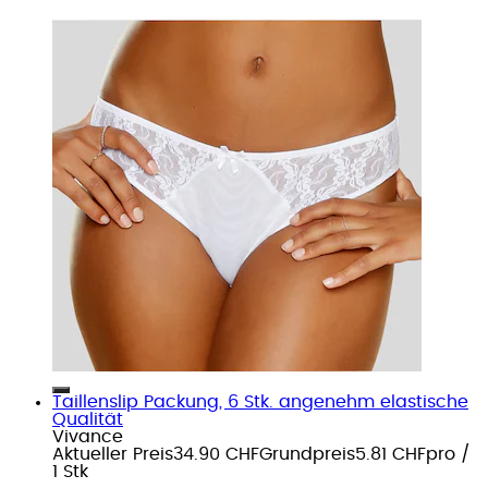
Taillenslip Packung, 6 Stk. angenehm elastische
Qualität
Vivance
Aktueller Preis
34.90 CHF
Grundpreis
5.81 CHF
pro
/
1 Stk