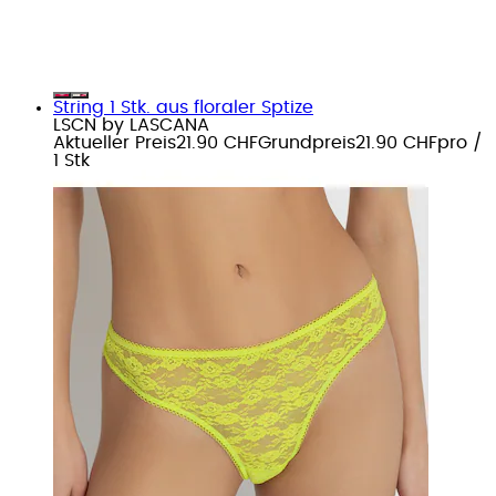
String 1 Stk. aus floraler Sptize
LSCN by LASCANA
Aktueller Preis
21.90 CHF
Grundpreis
21.90 CHF
pro
/
1 Stk