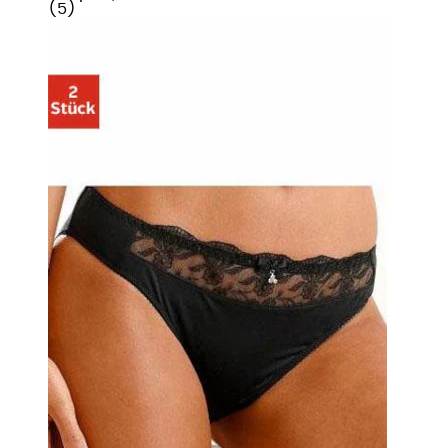
(
5
)