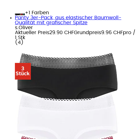
+
Farben
Panty 3er-Pack, aus elastischer Baumwoll-
Qualität mit grafischer Spitze
s.Oliver
Aktueller Preis
29.90 CHF
Grundpreis
9.96 CHF
pro
/
1 Stk
(
4
)