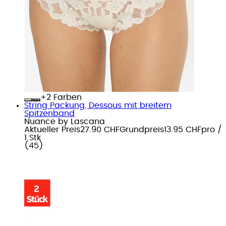
+
Farben
String Packung, Dessous mit breitem
Spitzenband
Nuance by Lascana
Aktueller Preis
27.90 CHF
Grundpreis
13.95 CHF
pro
/
1 Stk
(
45
)