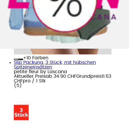
+
Farben
Slip Packung, 3 Stück, mit hübschen
Spitzeneinsätzen
petite fleur by Lascana
Aktueller Preis
ab
34.90 CHF
Grundpreis
11.63
CHF
pro
/
1 Stk
(
5
)