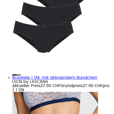
Brasilslip 1 Stk. mit glänzendem Bündchen
LSCN by LASCANA
Aktueller Preis
27.90 CHF
Grundpreis
27.90 CHF
pro
/
1 Stk