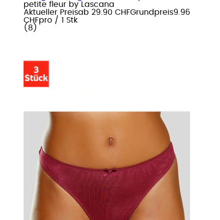
petite fleur by Lascana
Aktueller Preis
ab
29.90 CHF
Grundpreis
9.96
CHF
pro
/
1 Stk
(
8
)