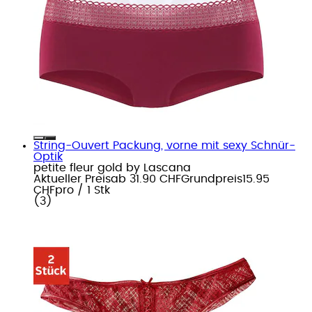
String-Ouvert Packung, vorne mit sexy Schnür-
Optik
petite fleur gold by Lascana
Aktueller Preis
ab
31.90 CHF
Grundpreis
15.95
CHF
pro
/
1 Stk
(
3
)