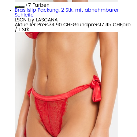
+
Farben
Brasilslip Packung, 2 Stk. mit abnehmbarer
Schleife
LSCN by LASCANA
Aktueller Preis
34.90 CHF
Grundpreis
17.45 CHF
pro
/
1 Stk