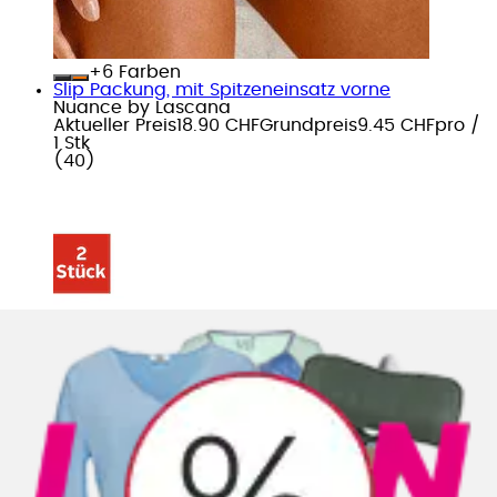
+
Farben
Slip Packung, mit Spitzeneinsatz vorne
Nuance by Lascana
Aktueller Preis
18.90 CHF
Grundpreis
9.45 CHF
pro
/
1 Stk
(
40
)