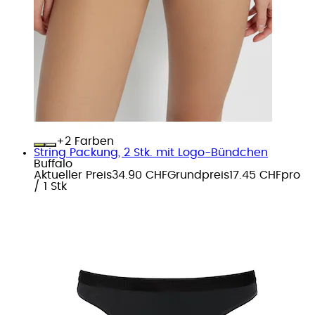
+
Farben
String Packung, 2 Stk. mit Logo-Bündchen
Buffalo
Aktueller Preis
34.90 CHF
Grundpreis
17.45 CHF
pro
/
1 Stk