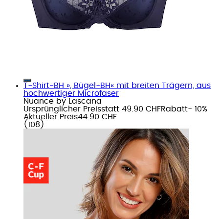
T-Shirt-BH », Bügel-BH« mit breiten Trägern, aus
hochwertiger Microfaser
Nuance by Lascana
Ursprünglicher Preis
statt 49.90 CHF
Rabatt
- 10%
Aktueller Preis
44.90 CHF
(
108
)