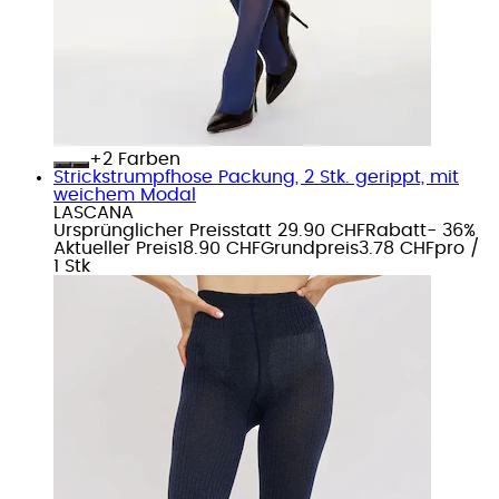
+
Farben
Strickstrumpfhose Packung, 2 Stk. gerippt, mit
weichem Modal
LASCANA
Ursprünglicher Preis
statt 29.90 CHF
Rabatt
- 36%
Aktueller Preis
18.90 CHF
Grundpreis
3.78 CHF
pro
/
1 Stk