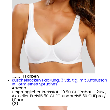
+
Farben
Kuschelsocken Packung, 3 Stk. tlg. mit Antirutsch
in Form eines Spruches
Arizona
Ursprünglicher Preis
statt 19.90 CHF
Rabatt
- 20%
Aktueller Preis
15.90 CHF
Grundpreis
5.30 CHF
pro
/
1 Paar
(
3
)