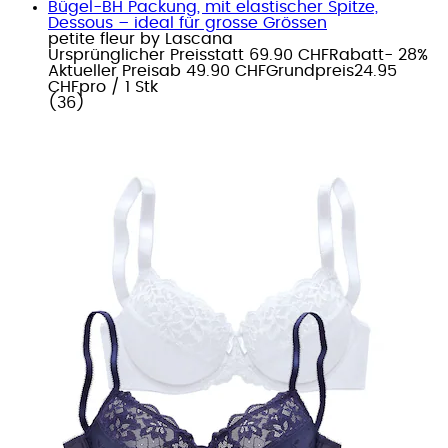
Bügel-BH Packung, mit elastischer Spitze,
Dessous – ideal für grosse Grössen
petite fleur by Lascana
Ursprünglicher Preis
statt 69.90 CHF
Rabatt
- 28%
Aktueller Preis
ab
49.90 CHF
Grundpreis
24.95
CHF
pro
/
1 Stk
(
36
)