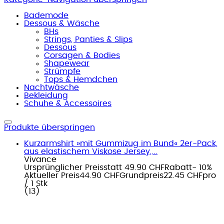
Bademode
Dessous & Wäsche
BHs
Strings, Panties & Slips
Dessous
Corsagen & Bodies
Shapewear
Strümpfe
Tops & Hemdchen
Nachtwäsche
Bekleidung
Schuhe & Accessoires
Produkte überspringen
Kurzarmshirt »mit Gummizug im Bund« 2er-Pack,
aus elastischem Viskose Jersey,...
Vivance
Ursprünglicher Preis
statt 49.90 CHF
Rabatt
- 10%
Aktueller Preis
44.90 CHF
Grundpreis
22.45 CHF
pro
/
1 Stk
(
13
)