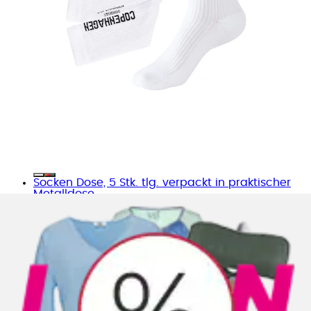
Socken Dose, 5 Stk. tlg. verpackt in praktischer
Metalldose
Elbsand
Ursprünglicher Preis
statt 34.90 CHF
Rabatt
- 28%
Aktueller Preis
24.90 CHF
Grundpreis
4.98 CHF
pro
/
1 Paar
(
1
)