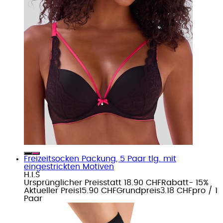
Freizeitsocken Packung, 5 Paar tlg. mit
eingestrickten Motiven
H.I.S
Ursprünglicher Preis
statt 18.90 CHF
Rabatt
- 15%
Aktueller Preis
15.90 CHF
Grundpreis
3.18 CHF
pro
/
1
Paar