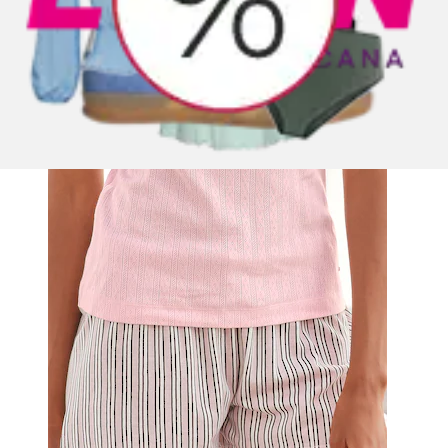
Pyjamashorts im Allover-Druck
s.Oliver
Aktueller Preis
19.90 CHF
(
2
)