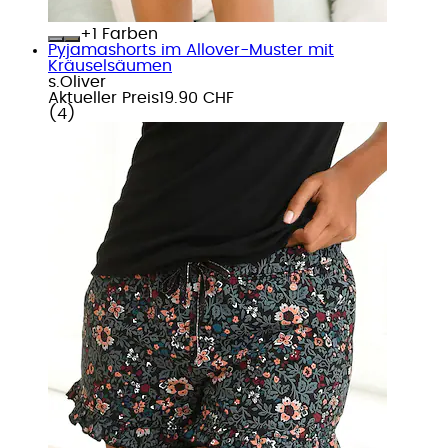
+
Farben
Pyjamashorts im Allover-Muster mit
Kräuselsäumen
s.Oliver
Aktueller Preis
19.90 CHF
(
4
)