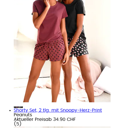
Shorty Set, 2 tlg. mit Snoopy-Herz-Print
Peanuts
Aktueller Preis
ab
34.90 CHF
(
5
)