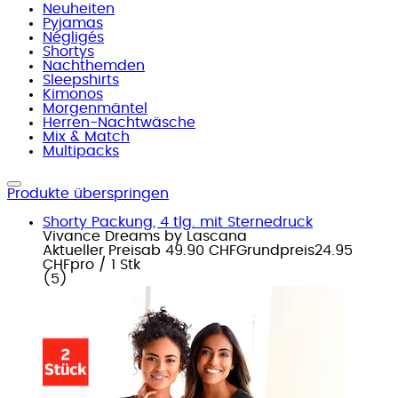
Neuheiten
Pyjamas
Négligés
Shortys
Nachthemden
Sleepshirts
Kimonos
Morgenmäntel
Herren-Nachtwäsche
Mix & Match
Multipacks
Produkte überspringen
Shorty Packung, 4 tlg. mit Sternedruck
Vivance Dreams by Lascana
Aktueller Preis
ab
49.90 CHF
Grundpreis
24.95
CHF
pro
/
1 Stk
(
5
)