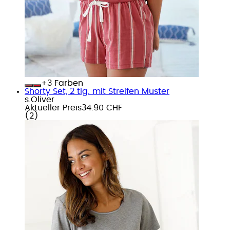
+
Farben
Shorty Set, 2 tlg. mit Streifen Muster
s.Oliver
Aktueller Preis
34.90 CHF
(
2
)