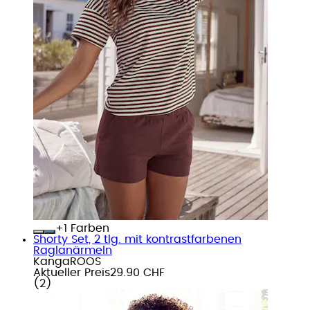
+
Farben
Shorty Set, 2 tlg. mit kontrastfarbenen
Raglanärmeln
KangaROOS
Aktueller Preis
29.90 CHF
(
2
)