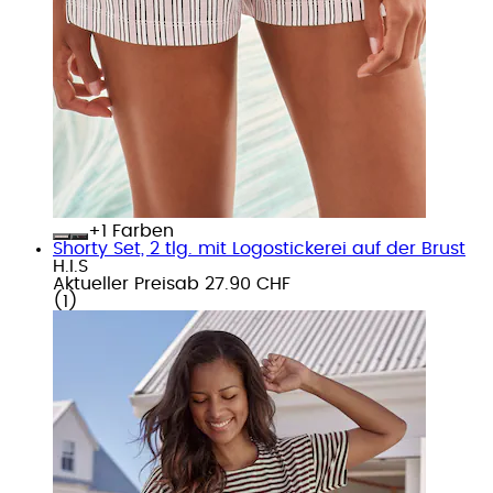
+
Farben
Shorty Set, 2 tlg. mit Logostickerei auf der Brust
H.I.S
Aktueller Preis
ab
27.90 CHF
(
1
)