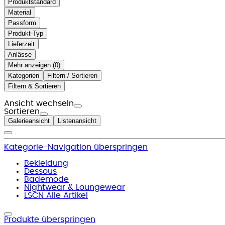
Produktstandard
Material
Passform
Produkt-Typ
Lieferzeit
Anlässe
Mehr anzeigen (
)
Kategorien
Filtern / Sortieren
Filtern & Sortieren
Ansicht wechseln
Sortieren
Galerieansicht
Listenansicht
Kategorie-Navigation überspringen
Bekleidung
Dessous
Bademode
Nightwear & Loungewear
LSCN Alle Artikel
Produkte überspringen