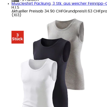
Muscleshirt Packung, 3 Stk. aus weicher Feinripp-
H.I.S
Aktueller Preis
ab
34.90 CHF
Grundpreis
11.63 CHF
pr
(
103
)