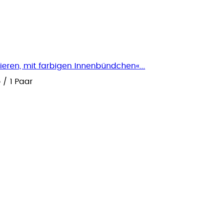
ieren, mit farbigen Innenbündchen«...
o
/
1 Paar