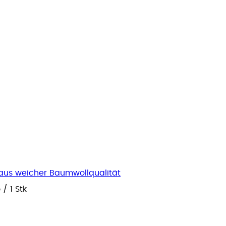
 aus weicher Baumwollqualität
o
/
1 Stk