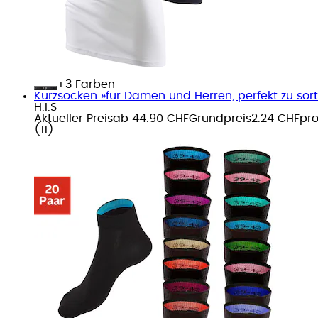
+
Farben
Kurzsocken »für Damen und Herren, perfekt zu sort
H.I.S
Aktueller Preis
ab
44.90 CHF
Grundpreis
2.24 CHF
pr
(
11
)