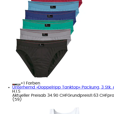
+
Farben
Unterhemd »Doppelripp Tanktop« Packung, 3 Stk.
H.I.S
Aktueller Preis
ab
34.90 CHF
Grundpreis
11.63 CHF
pr
(
59
)