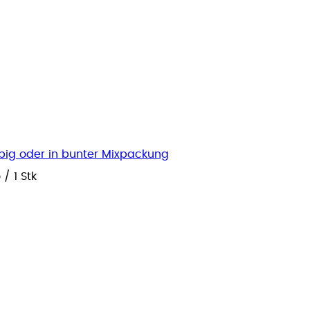
arbig oder in bunter Mixpackung
o
/
1 Stk