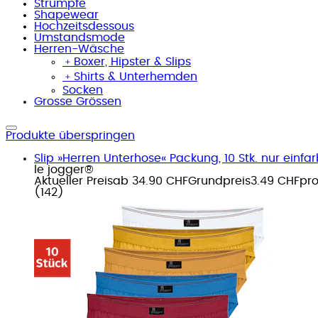
Strümpfe
Shapewear
Hochzeitsdessous
Umstandsmode
Herren-Wäsche
﹢
Boxer, Hipster & Slips
﹢
Shirts & Unterhemden
Socken
Grosse Grössen
Produkte überspringen
Slip »Herren Unterhose« Packung, 10 Stk. nur einf
le jogger®
Aktueller Preis
ab
34.90 CHF
Grundpreis
3.49 CHF
pr
(
142
)