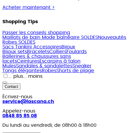
Acheter maintenant >
Shopping Tips
Passer les conseils shopping
Maillots de bain
Mode balnéaire SOLDES
Nouveautés
Robes SOLDES
Sacs
Tankini
Accessoires
Bijoux
Bijoux sets
Bracelets
Colliers
Foulards
Ballerines & chaussures sans
lacets
Ceintures
Escarpins à talon
Mules
Sandales & sandalettes
Sneaker
Tongs élégantes
Robes
Shorts de plage
... plus
... moins
Contact
Écrivez-nous
service@lascana.
ch
Appelez-nous
0848 85 85 08
Du lundi au vendredi, de 08h00 à 18h00