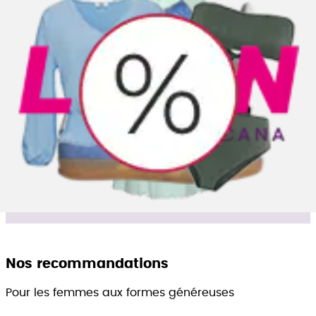
Sente-toi bien!
Maillots de bain pour les femmes aux courbes
généreuses
Les bas de maillot taille haute sont non seulement
très tendance, mais ils sculptent également une
silhouette particulièrement flatteuse. Les maillots de
bain une pièce et les tankinis ornés de délicats
volants ou de fronces créent en outre un look féminin
qui met en valeur les courbes et sublime habilement
la silhouette.
DÉCOUVREZ MAINTENANT >
Nos recommandations
Pour les femmes aux formes généreuses