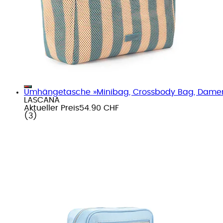
Umhängetasche »Minibag, Crossbody Bag, Damen
LASCANA
Aktueller Preis
54.90 CHF
(
3
)