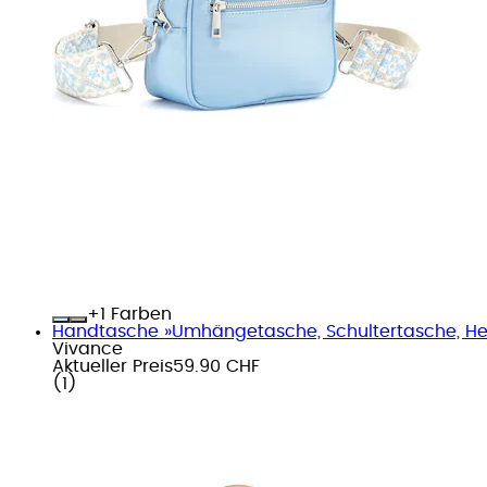
+
Farben
Handtasche »Umhängetasche, Schultertasche, He
Vivance
Aktueller Preis
59.90 CHF
(
1
)