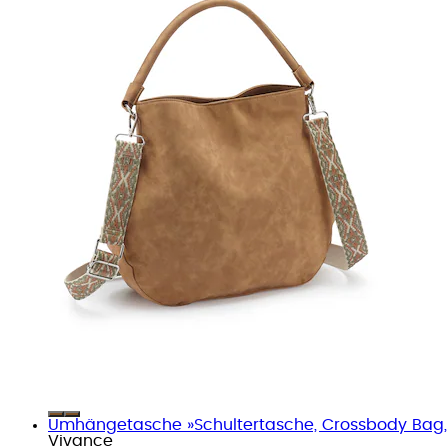
Umhängetasche »Schultertasche, Crossbody Bag
Vivance