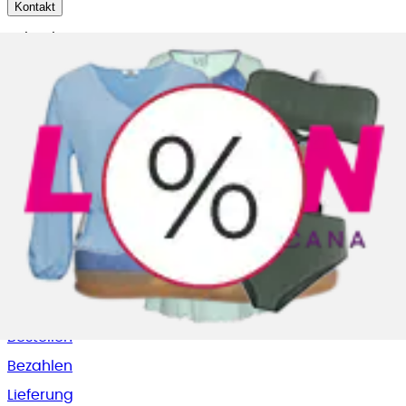
Kontakt
Schreiben Sie uns
service@lascana.
ch
Rufen Sie uns an
0848 85 85 07
täglich von 07.00 bis 22.00 Uhr
Beratung & Tipps
Beratung
Pflegen & Waschen
Größenberatung BH
Bademoden Beratung
Service
Bestellen
Bezahlen
Lieferung