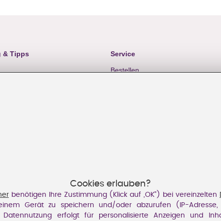
 & Tipps
Service
Bestellen
& Waschen
Bezahlen
ratung BH
Lieferung
en Beratung
Rücksendung
hnungen
Cookies erlauben?
ner
benötigen Ihre Zustimmung (Klick auf „OK”) bei vereinzelten
einem Gerät zu speichern und/oder abzurufen (IP-Adresse, 
e Datennutzung erfolgt für personalisierte Anzeigen und Inh