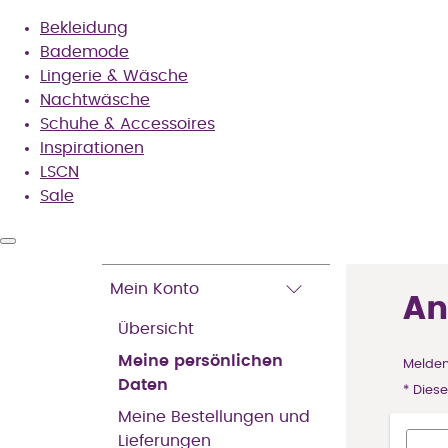
Bekleidung
Bademode
Lingerie & Wäsche
Nachtwäsche
Schuhe & Accessoires
Inspirationen
LSCN
Sale
M
Mein Konto
e
An
i
Übersicht
n
K
Meine persönlichen
Melden
o
Daten
* Dies
n
t
Meine Bestellungen und
o
Lieferungen