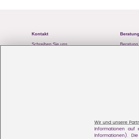
Kontakt
Beratung
Schreiben Sie uns
Beratung
service@lascana.
ch
Pflegen 
Rufen Sie uns an
Größenbe
0848 85 85 07
Bademod
täglich von 07.00 bis 22.00 Uhr
LASCANA App
Auszeic
Wir und unsere Part
Informationen auf 
Informationen). Di