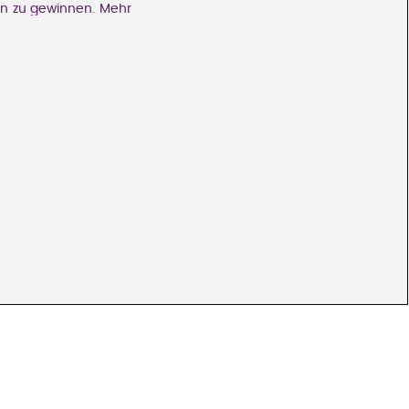
en zu gewinnen. Mehr
k auf den Link "Cookies
ackingdaten) auch zu
Hintergrund erfordert
durch diese Anbieter
f den in dem Banner
lgenden Unternehmen:
den Sie in unserer