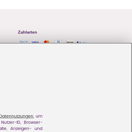
Zahlarten
Flexikonto
|
Rechnung
|
K
reditkarte
|
Paypal
Datennutzungen
, um
Nutzer-ID, Browser-
alte, Anzeigen- und