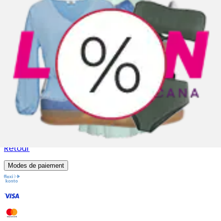
Conseils & astuces
Conseil
Entretien & lavage
Conseil taille
Conseil en maillots de bain
Service
Commander
Paiement
Livraison
Retour
Modes de paiement