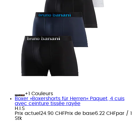
+
Couleurs
Boxer »Boxershorts für Herren« Paquet, 4 cuis
avec ceinture tissée rayée
H.I.S
Prix actuel
24.90 CHF
Prix de base
6.22 CHF
par
/
1
Stk