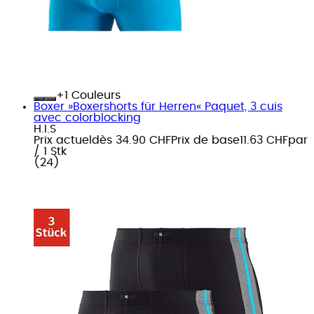
+
Couleurs
Boxer »Boxershorts für Herren« Paquet, 3 cuis
avec colorblocking
H.I.S
Prix actuel
dès
34.90 CHF
Prix de base
11.63 CHF
par
/
1 Stk
(
24
)