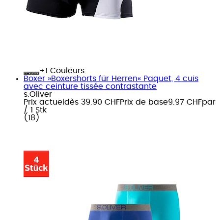
+
Couleurs
Boxer »Boxershorts für Herren« Paquet, 4 cuis
avec ceinture tissée contrastante
s.Oliver
Prix actuel
dès
39.90 CHF
Prix de base
9.97 CHF
par
/
1 Stk
(
18
)