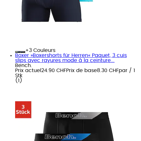
+
Couleurs
Boxer »Boxershorts für Herren« Paquet, 3 cuis
slips avec rayures mode à la ceinture...
Bench.
Prix actuel
24.90 CHF
Prix de base
8.30 CHF
par
/
1
Stk
(
1
)