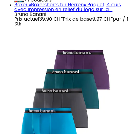
Boxer »Boxershorts für Herren« Paquet, 4 cuis
avec impression en relief du logo sur la...
Bruno Banani
Prix actuel
39.90 CHF
Prix de base
9.97 CHF
par
/
1
Stk