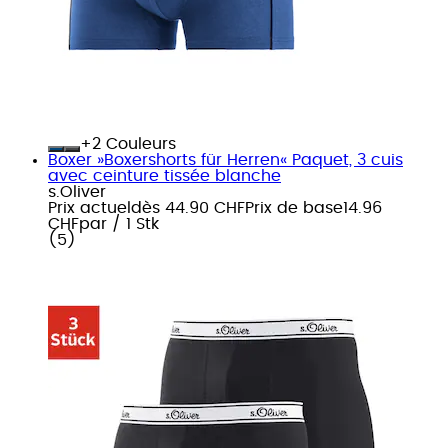
+
Couleurs
Boxer »Boxershorts für Herren« Paquet, 3 cuis
avec ceinture tissée blanche
s.Oliver
Prix actuel
dès
44.90 CHF
Prix de base
14.96
CHF
par
/
1 Stk
(
5
)