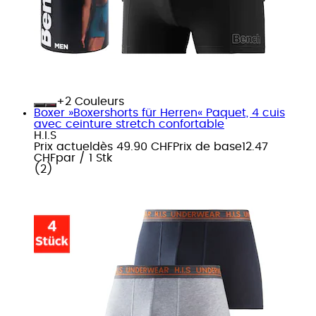
+
Couleurs
Boxer »Boxershorts für Herren« Paquet, 4 cuis
avec ceinture stretch confortable
H.I.S
Prix actuel
dès
49.90 CHF
Prix de base
12.47
CHF
par
/
1 Stk
(
2
)