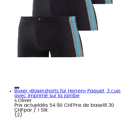
Boxer »Boxershorts für Herren« Paquet, 3 cuis
avec imprimé sur la jambe
s.Oliver
Prix actuel
dès
54.90 CHF
Prix de base
18.30
CHF
par
/
1 Stk
(
2
)