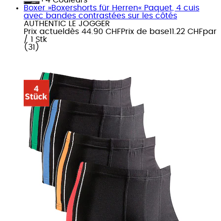
Boxer »Boxershorts für Herren« Paquet, 4 cuis
avec bandes contrastées sur les côtés
AUTHENTIC LE JOGGER
Prix actuel
dès
44.90 CHF
Prix de base
11.22 CHF
par
/
1 Stk
(
31
)