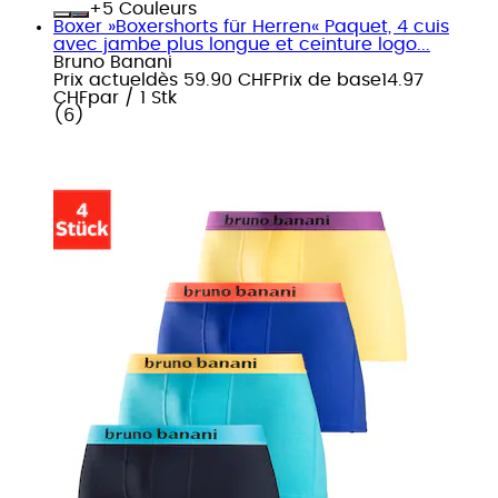
+
Couleurs
Boxer »Boxershorts für Herren« Paquet, 4 cuis
avec jambe plus longue et ceinture logo...
Bruno Banani
Prix actuel
dès
59.90 CHF
Prix de base
14.97
CHF
par
/
1 Stk
(
6
)