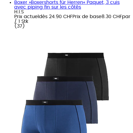
Boxer »Boxershorts für Herren« Paquet, 3 cuis
avec piping fin sur les côtés
H.I.S
Prix actuel
dès
24.90 CHF
Prix de base
8.30 CHF
par
/
1 Stk
(
37
)