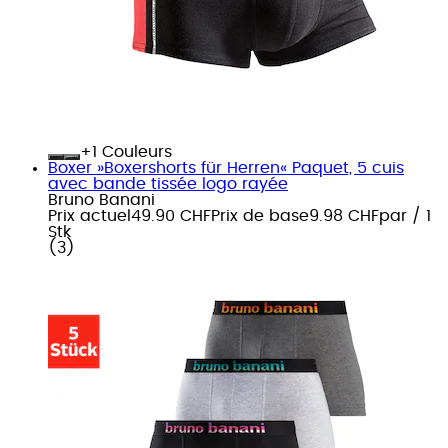
+
Couleurs
Boxer »Boxershorts für Herren« Paquet, 5 cuis
avec bande tissée logo rayée
Bruno Banani
Prix actuel
49.90 CHF
Prix de base
9.98 CHF
par
/
1
Stk
(
3
)