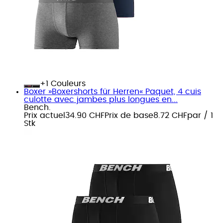
+
Couleurs
Boxer »Boxershorts für Herren« Paquet, 4 cuis
culotte avec jambes plus longues en...
Bench.
Prix actuel
34.90 CHF
Prix de base
8.72 CHF
par
/
1
Stk