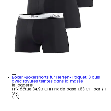
Boxer »Boxershorts für Herren« Paquet, 3 cuis
avec rayures teintes dans la masse
le jogger®
Prix actuel
34.90 CHF
Prix de base
11.63 CHF
par
/
1
Stk
(
13
)