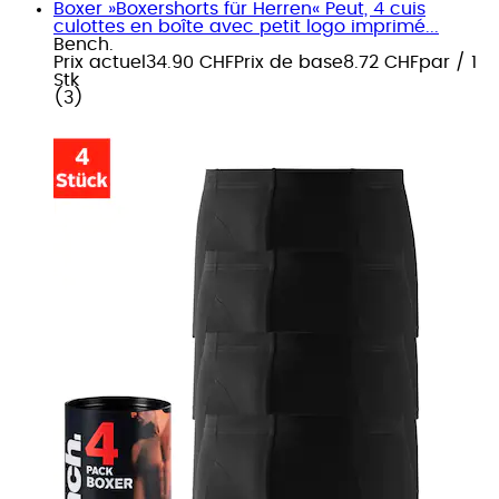
Boxer »Boxershorts für Herren« Peut, 4 cuis
culottes en boîte avec petit logo imprimé...
Bench.
Prix actuel
34.90 CHF
Prix de base
8.72 CHF
par
/
1
Stk
(
3
)