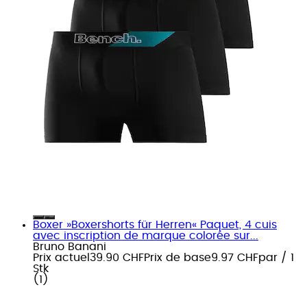
Boxer »Boxershorts für Herren« Paquet, 4 cuis
avec inscription de marque colorée sur...
Bruno Banani
Prix actuel
39.90 CHF
Prix de base
9.97 CHF
par
/
1
Stk
(
1
)