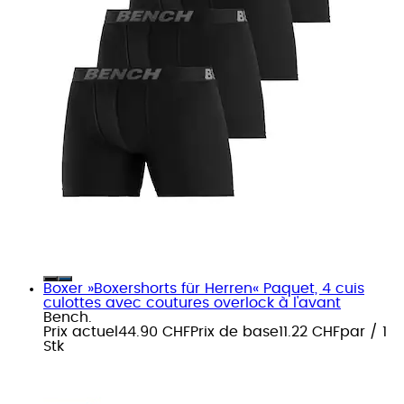
Boxer »Boxershorts für Herren« Paquet, 4 cuis
culottes avec coutures overlock à l'avant
Bench.
Prix actuel
44.90 CHF
Prix de base
11.22 CHF
par
/
1
Stk