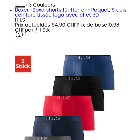
+
Couleurs
Boxer »Boxershorts für Herren« Paquet, 5 cuis
ceinture tissée logo avec effet 3D
H.I.S
Prix actuel
dès
54.90 CHF
Prix de base
10.98
CHF
par
/
1 Stk
(
2
)