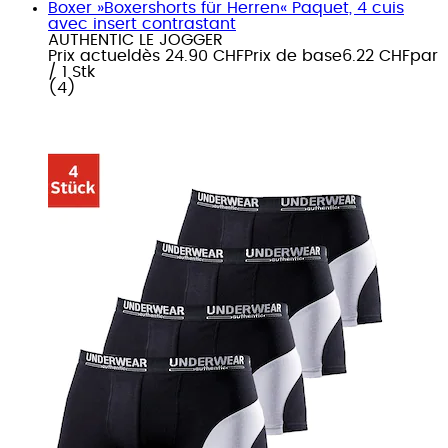
Boxer »Boxershorts für Herren« Paquet, 4 cuis
avec insert contrastant
AUTHENTIC LE JOGGER
Prix actuel
dès
24.90 CHF
Prix de base
6.22 CHF
par
/
1 Stk
(
4
)