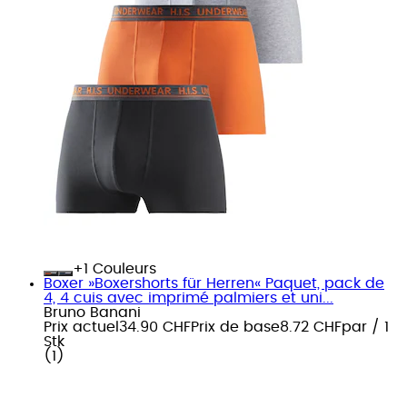
+
Couleurs
Boxer »Boxershorts für Herren« Paquet, pack de
4, 4 cuis avec imprimé palmiers et uni...
Bruno Banani
Prix actuel
34.90 CHF
Prix de base
8.72 CHF
par
/
1
Stk
(
1
)