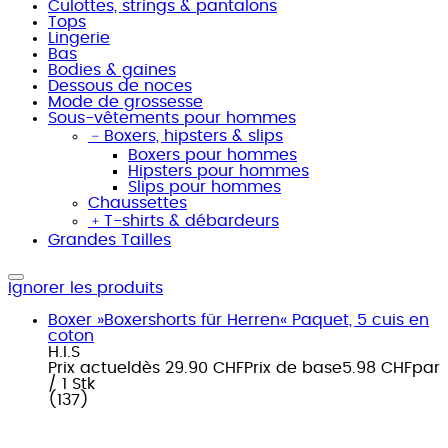
Culottes, strings & pantalons
Tops
Lingerie
Bas
Bodies & gaines
Dessous de noces
Mode de grossesse
Sous-vêtements pour hommes
﹣
Boxers, hipsters & slips
Boxers pour hommes
Hipsters pour hommes
Slips pour hommes
Chaussettes
﹢
T-shirts & débardeurs
Grandes Tailles
Ignorer les produits
Boxer »Boxershorts für Herren« Paquet, 5 cuis en
coton
H.I.S
Prix actuel
dès
29.90 CHF
Prix de base
5.98 CHF
par
/
1 Stk
(
137
)