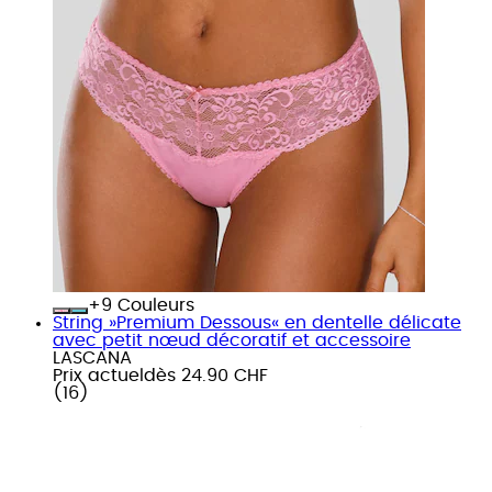
+
Couleurs
String »Premium Dessous« en dentelle délicate
avec petit nœud décoratif et accessoire
LASCANA
Prix actuel
dès
24.90 CHF
(
16
)