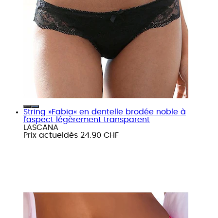
String »Fabia« en dentelle brodée noble à
l’aspect légèrement transparent
LASCANA
Prix actuel
dès
24.90 CHF