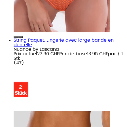
String Paquet, Lingerie avec large bande en
dentelle
Nuance by Lascana
Prix actuel
27.90 CHF
Prix de base
13.95 CHF
par
/
1
Stk
(
47
)