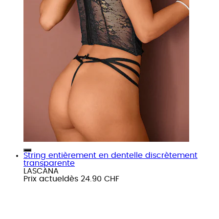
String entièrement en dentelle discrètement
transparente
LASCANA
Prix actuel
dès
24.90 CHF