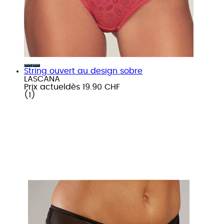
String ouvert au design sobre
LASCANA
Prix actuel
dès
19.90 CHF
(
1
)