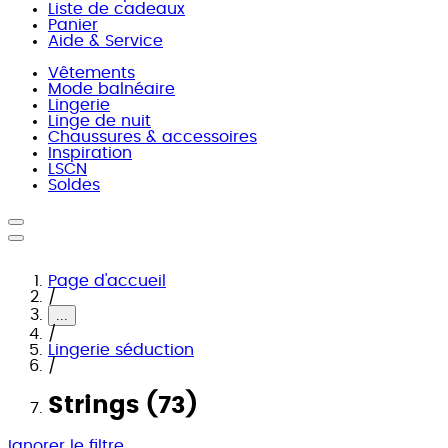
Liste de cadeaux
Panier
Aide & Service
Vêtements
Mode balnéaire
Lingerie
Linge de nuit
Chaussures & accessoires
Inspiration
LSCN
Soldes
Page d'accueil
/
...
/
Lingerie séduction
/
Strings (73)
Ignorer le filtre