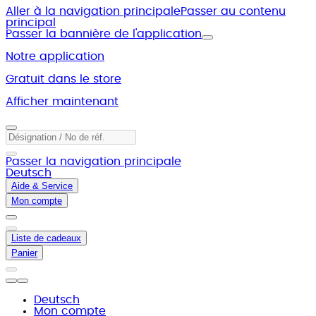
Aller à la navigation principale
Passer au contenu
principal
Passer la bannière de l'application
Notre application
Gratuit dans le store
Afficher maintenant
Passer la navigation principale
Deutsch
Aide & Service
Mon compte
Liste de cadeaux
Panier
Deutsch
Mon compte