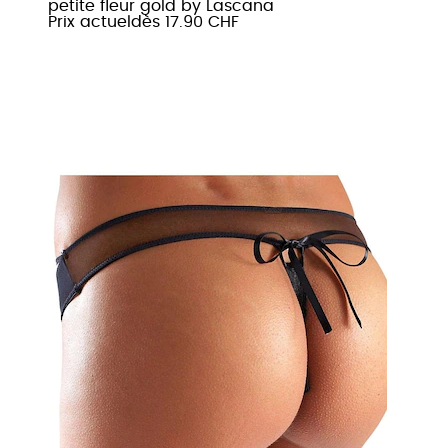
petite fleur gold by Lascana
Prix actuel
dès
17.90 CHF