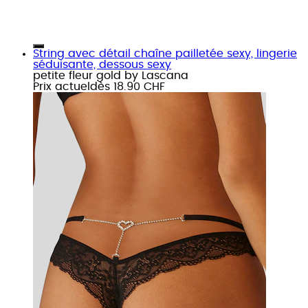
String avec détail chaîne pailletée sexy, lingerie
séduisante, dessous sexy
petite fleur gold by Lascana
Prix actuel
dès
18.90 CHF